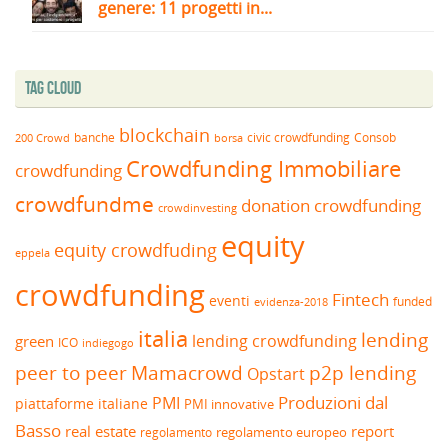
genere: 11 progetti in...
Tag Cloud
blockchain
banche
borsa
civic crowdfunding
Consob
200 Crowd
Crowdfunding Immobiliare
crowdfunding
crowdfundme
donation crowdfunding
crowdinvesting
equity
equity crowdfuding
eppela
crowdfunding
Fintech
eventi
funded
evidenza-2018
italia
lending
lending crowdfunding
green
ICO
indiegogo
peer to peer
Mamacrowd
p2p lending
Opstart
Produzioni dal
PMI
piattaforme italiane
PMI innovative
Basso
real estate
report
regolamento europeo
regolamento