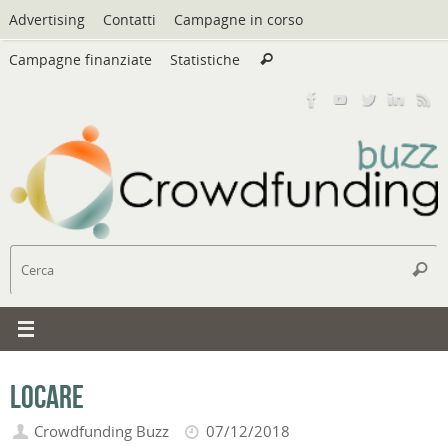
Vai
Advertising
Contatti
Campagne in corso
al
Cerca:
contenuto
Campagne finanziate
Statistiche
Cerca
C
Cerc
Locare
Crowdfunding Buzz
07/12/2018