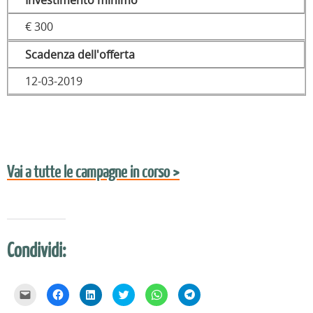
Investimento minimo
€ 300
Scadenza dell'offerta
12-03-2019
Vai a tutte le campagne in corso >
Condividi:
F
F
F
F
F
F
a
a
a
a
a
a
i
i
i
i
i
i