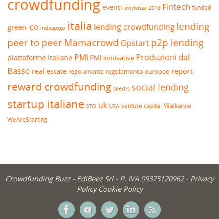
crowdfunding
Fintech
eventi
funded
evidenza-2018
italia
lending
lending crowdfunding
green
ICO
indiegogo
peer to peer
Mamacrowd
p2p lending
Opstart
Produzioni dal
PMI
piattaforme italiane
PMI innovative
Basso
real estate
report
regolamento europeo
regolamento
reward crowdfunding
social lending
seedrs
startup italiane
uk
venture capital
Walliance
USA
STO
WeAreStarting
Crowdfunding Buzz -
EdiBeez Srl
- P. IVA 09375120962 -
Privacy
Policy
Cookie Policy