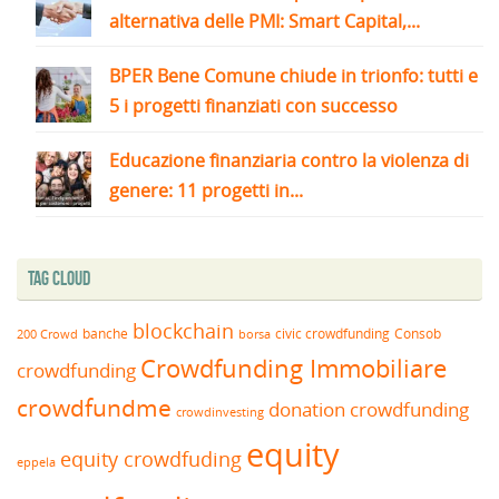
alternativa delle PMI: Smart Capital,...
BPER Bene Comune chiude in trionfo: tutti e
5 i progetti finanziati con successo
Educazione finanziaria contro la violenza di
genere: 11 progetti in...
Tag Cloud
blockchain
banche
borsa
civic crowdfunding
Consob
200 Crowd
Crowdfunding Immobiliare
crowdfunding
crowdfundme
donation crowdfunding
crowdinvesting
equity
equity crowdfuding
eppela