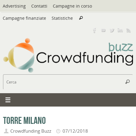
Vai
Advertising
Contatti
Campagne in corso
al
Cerca:
contenuto
Campagne finanziate
Statistiche
Cerca
C
Cerc
Torre Milano
Crowdfunding Buzz
07/12/2018