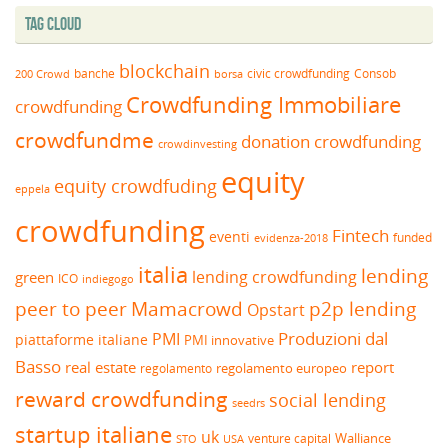
Tag Cloud
blockchain
banche
borsa
civic crowdfunding
Consob
200 Crowd
Crowdfunding Immobiliare
crowdfunding
crowdfundme
donation crowdfunding
crowdinvesting
equity
equity crowdfuding
eppela
crowdfunding
Fintech
eventi
funded
evidenza-2018
italia
lending
lending crowdfunding
green
ICO
indiegogo
peer to peer
Mamacrowd
p2p lending
Opstart
Produzioni dal
PMI
piattaforme italiane
PMI innovative
Basso
real estate
report
regolamento europeo
regolamento
reward crowdfunding
social lending
seedrs
startup italiane
uk
venture capital
Walliance
USA
STO