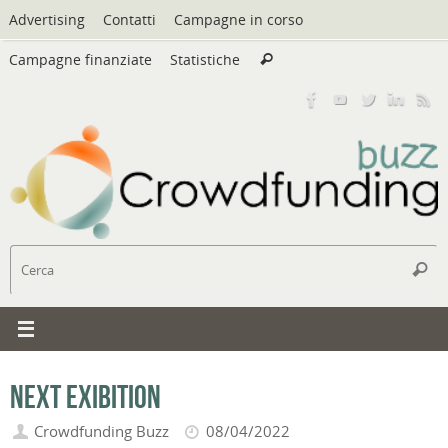
Vai
Advertising
Contatti
Campagne in corso
al
Cerca:
contenuto
Campagne finanziate
Statistiche
Cerca
C
Cerc
Next Exibition
Crowdfunding Buzz
08/04/2022