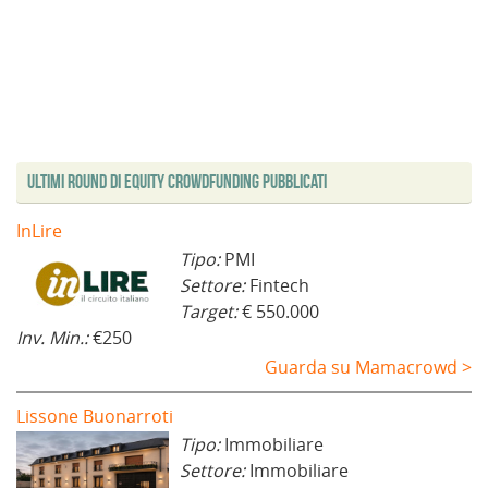
n
f
o
v
f
f
u
i
v
a
i
i
n
n
a
f
n
n
a
e
f
i
e
e
n
s
i
n
s
s
u
t
n
e
t
t
o
r
e
s
r
r
v
a
s
t
a
a
a
)
t
r
)
)
f
r
a
i
a
)
n
)
e
Ultimi Round di Equity Crowdfunding Pubblicati
s
t
r
a
InLire
)
Tipo:
PMI
Settore:
Fintech
Target:
€ 550.000
Inv. Min.:
€250
Guarda su Mamacrowd >
Lissone Buonarroti
Tipo:
Immobiliare
Settore:
Immobiliare