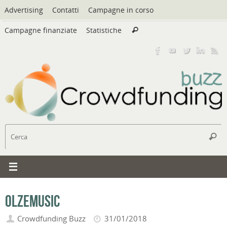
Vai
Advertising
Contatti
Campagne in corso
al
Cerca:
contenuto
Campagne finanziate
Statistiche
Cerca
C
Cerc
Olzemusic
Crowdfunding Buzz
31/01/2018