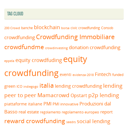
Tag Cloud
blockchain
banche
borsa
civic crowdfunding
Consob
200 Crowd
Crowdfunding Immobiliare
crowdfunding
crowdfundme
donation crowdfunding
crowdinvesting
equity
equity crowdfuding
eppela
crowdfunding
Fintech
eventi
funded
evidenza-2018
italia
lending
lending crowdfunding
green
ICO
indiegogo
peer to peer
Mamacrowd
p2p lending
Opstart
Produzioni dal
PMI
piattaforme italiane
PMI innovative
Basso
real estate
report
regolamento europeo
regolamento
reward crowdfunding
social lending
seedrs