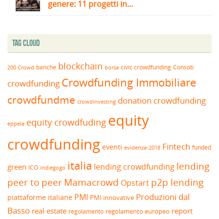
genere: 11 progetti in...
Tag Cloud
blockchain
banche
borsa
civic crowdfunding
Consob
200 Crowd
Crowdfunding Immobiliare
crowdfunding
crowdfundme
donation crowdfunding
crowdinvesting
equity
equity crowdfuding
eppela
crowdfunding
Fintech
eventi
funded
evidenza-2018
italia
lending
lending crowdfunding
green
ICO
indiegogo
peer to peer
Mamacrowd
p2p lending
Opstart
Produzioni dal
PMI
piattaforme italiane
PMI innovative
Basso
real estate
report
regolamento europeo
regolamento