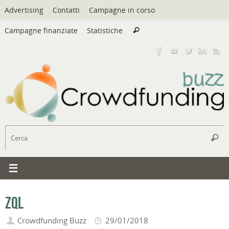
Vai
Advertising
Contatti
Campagne in corso
al
Cerca:
contenuto
Campagne finanziate
Statistiche
Cerca
C
Cerc
ZQL
Crowdfunding Buzz
29/01/2018