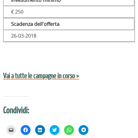
Investimento minimo
€ 250
Scadenza dell'offerta
26-03-2018
Vai a tutte le campagne in corso >
Condividi:
F
F
F
F
F
F
a
a
a
a
a
a
i
i
i
i
i
i