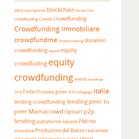
blockchain
banche
borsa
civic
200 Crowd
crowdfunding
crowdfunding
Consob
Crowdfunding Immobiliare
crowdfundme
donation
crowdinvesting
equity
crowdfunding
eppela
equity
crowdfuding
crowdfunding
eventi
evidenza-
italia
Fintech
green
funded
ICO
2018
indiegogo
lending peer to
lending crowdfunding
peer
Mamacrowd
p2p
Opstart
lending
PMI
piattaforme italiane
PMI
Produzioni dal Basso
real estate
innovative
report
regolamento europeo
regolamento