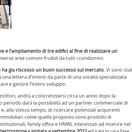
e e l’ampliamento di tre edifici al fine di realizzare un
diverse aree comuni fruibili da tutti i condomini.
e ha già riscosso un buon successo sul mercato
. Vi sono sta
a una lettera d’intenti da parte di una società specializzata
ttare e gestire l’intero sviluppo.
vestitori, andrà a concretizzarsi circa un anno dopo la
to periodo darà la possibilità ad un partner commerciale di
g e, allo stesso tempo, di ricercare potenziali acquirenti
 immobiliari come quello proposto sono prodotti di
stituzionali, family office e HNWI, interessati ad inserire nel
tierizzazione è iniziata a settembre 2022
ed è già in una fase