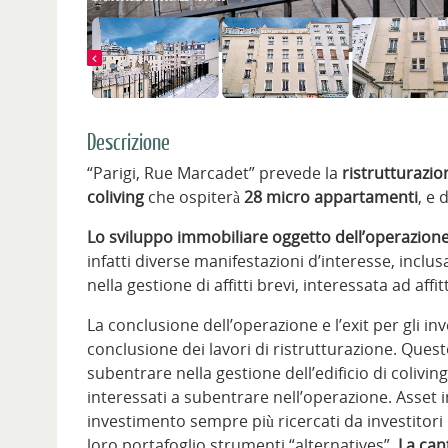
Descrizione
“Parigi, Rue Marcadet” prevede la
ristrutturazion
coliving
che ospiterà
28 micro appartamenti
, e 
Lo sviluppo immobiliare oggetto dell’operazion
infatti diverse manifestazioni d’interesse, inclus
nella gestione di affitti brevi, interessata ad affi
La conclusione dell’operazione e l’exit per gli in
conclusione dei lavori di ristrutturazione. Ques
subentrare nella gestione dell’edificio di colivin
interessati a subentrare nell’operazione. Asset
investimento sempre più ricercati da investitori i
loro portafoglio strumenti “alternatives”.
La can