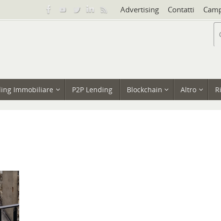
Advertising
Contatti
Camp
ing Immobiliare
P2P Lending
Blockchain
Altro
R