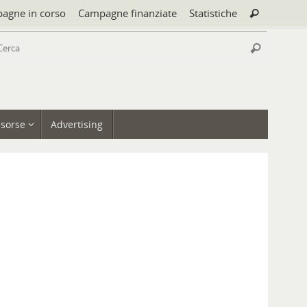
Cerca:
agne in corso
Campagne finanziate
Statistiche
Cerca
Cerca:
Cerca
isorse
Advertising