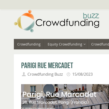
Vai
al
contenuto
Vai
Crowdfunding
Equity Crowdfunding
Crowdfund
al
contenuto
Parigi Rue Mercadet
Crowdfunding Buzz
15/08/2023