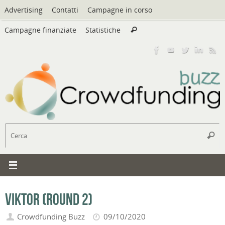
Vai
Advertising
Contatti
Campagne in corso
al
Cerca:
contenuto
Campagne finanziate
Statistiche
Cerca
C
Cerc
Viktor (round 2)
Crowdfunding Buzz
09/10/2020