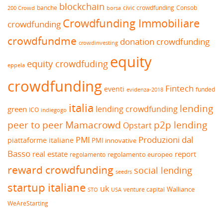
blockchain
banche
borsa
civic crowdfunding
Consob
200 Crowd
Crowdfunding Immobiliare
crowdfunding
crowdfundme
donation crowdfunding
crowdinvesting
equity
equity crowdfuding
eppela
crowdfunding
Fintech
eventi
funded
evidenza-2018
italia
lending
lending crowdfunding
green
ICO
indiegogo
peer to peer
Mamacrowd
p2p lending
Opstart
Produzioni dal
PMI
piattaforme italiane
PMI innovative
Basso
real estate
report
regolamento europeo
regolamento
reward crowdfunding
social lending
seedrs
startup italiane
uk
venture capital
Walliance
USA
STO
WeAreStarting