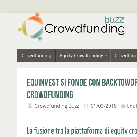
Vai
al
contenuto
Vai
Crowdfunding
Equity Crowdfunding
Crowdfund
al
contenuto
Equinvest si fonde con Backtowor
crowdfunding
Crowdfunding Buzz
01/03/2018
Equ
La fusione tra la piattaforma di equity c