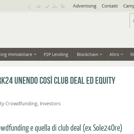
Advertising
Contatti
Camp
ing Immobiliare
P2P Lending
Blockchain
Altro
R
k24 unendo così club deal ed equity
ity Crowdfunding
,
Investors
rowdfunding e quella di club deal (ex Sole24Ore)