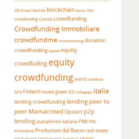
blockchain
banche
borsa
civic
200 Crowd
crowdfunding
crowdfunding
Consob
Crowdfunding Immobiliare
crowdfundme
donation
crowdinvesting
equity
crowdfunding
eppela
equity
crowdfuding
crowdfunding
eventi
evidenza-
italia
Fintech
green
funded
ICO
2018
indiegogo
lending peer to
lending crowdfunding
peer
Mamacrowd
p2p
Opstart
lending
PMI
piattaforme italiane
PMI
Produzioni dal Basso
real estate
innovative
report
regolamento europeo
regolamento