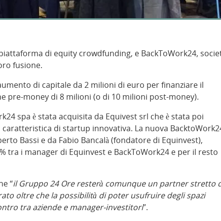
a piattaforma di equity crowdfunding, e BackToWork24, socie
oro fusione.
mento di capitale da 2 milioni di euro per finanziare il
ne pre-money di 8 milioni (o di 10 milioni post-money).
rk24 spa è stata acquisita da Equivest srl che è stata poi
caratteristica di startup innovativa. La nuova BacktoWork2
berto Bassi e da Fabio Bancalà (fondatore di Equinvest),
 15% tra i manager di Equinvest e BackToWork24 e per il resto
he “
il Gruppo 24 Ore resterà comunque un partner stretto d
o oltre che la possibilità di poter usufruire degli spazi
ncontro tra aziende e manager-investitori
”.