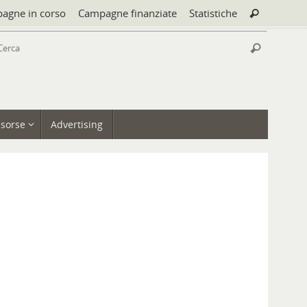
Cerca:
agne in corso
Campagne finanziate
Statistiche
Cerca
Cerca:
Cerca
isorse
Advertising