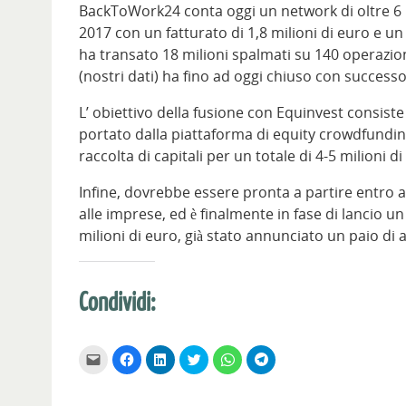
BackToWork24 conta oggi un network di oltre 6 mi
2017 con un fatturato di 1,8 milioni di euro e un e
ha transato 18 milioni spalmati su 140 operazion
(nostri dati) ha fino ad oggi chiuso con success
L’ obiettivo della fusione con Equinvest consist
portato dalla piattaforma di equity crowdfundin
raccolta di capitali per un totale di 4-5 milioni di
Infine, dovrebbe essere pronta a partire entro
alle imprese, ed è finalmente in fase di lancio u
milioni di euro, già stato annunciato un paio di
Condividi:
F
F
F
F
F
F
a
a
a
a
a
a
i
i
i
i
i
i
c
c
c
c
c
c
l
l
l
l
l
l