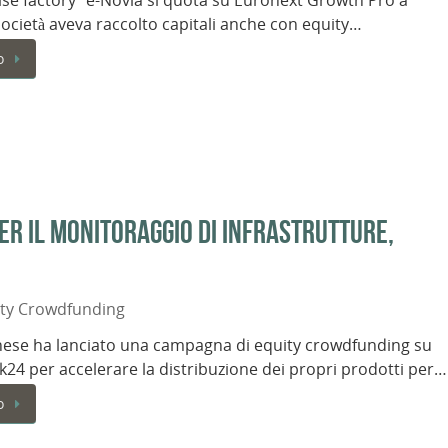
ise factory” e-Novia si quota su Euronext Growth Pro a
società aveva raccolto capitali anche con equity…
o
per il monitoraggio di infrastrutture,
ity Crowdfunding
nese ha lanciato una campagna di equity crowdfunding su
4 per accelerare la distribuzione dei propri prodotti per…
o