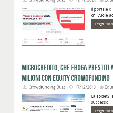
Crowdfunding Buzz
11/11/2020
Equ
Il portale 
chi vuole a
Leggi tutt
Microcredito, che eroga prestiti 
milioni con equity crowdfunding
Crowdfunding Buzz
17/12/2019
Equ
La società,
successo i
Leggi tutt