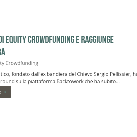
di equity crowdfunding e raggiunge
ra
ity Crowdfunding
istico, fondato dall’ex bandiera del Chievo Sergio Pellissier, h
 round sulla piattaforma Backtowork che ha subito…
o