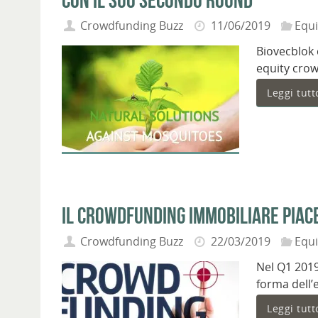
Crowdfunding Buzz
11/06/2019
Equ
Biovecblok 
equity crow
Leggi tutt
Il crowdfunding immobiliare piace 
Crowdfunding Buzz
22/03/2019
Equ
Nel Q1 2019
forma dell’
Leggi tutt