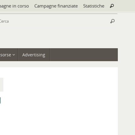
Cerca:
agne in corso
Campagne finanziate
Statistiche
Cerca
Cerca:
Cerca
isorse
Advertising
u