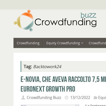
Vai
al
contenuto
Vai
Crowdfunding
Equity Crowdfunding
Crowdfund
al
contenuto
Tag:
Backtowork24
E-Novia, che aveva raccolto 7,5 m
Euronext Growth Pro
Crowdfunding Buzz
13/12/2022
Equ