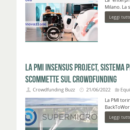
La “enterpr
Milano. La 
Leggi tutt
La PMI InSensus Project, sistema 
scommette sul crowdfunding
Crowdfunding Buzz
21/06/2022
Equ
La PMI tori
BackToWork2
Leggi tutt