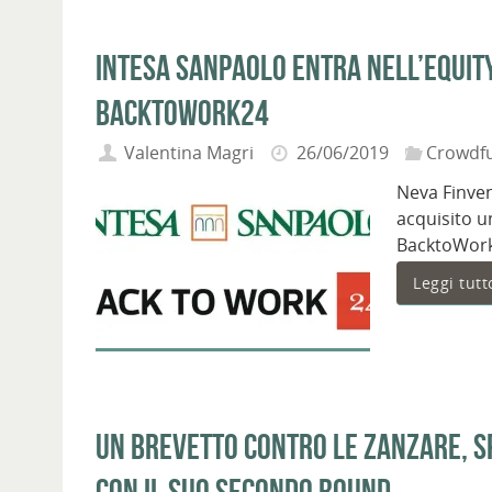
Intesa Sanpaolo entra nell’equit
BacktoWork24
Valentina Magri
26/06/2019
Crowdf
Neva Finven
acquisito u
BacktoWor
Leggi tutt
Un brevetto contro le zanzare, sp
con il suo secondo round