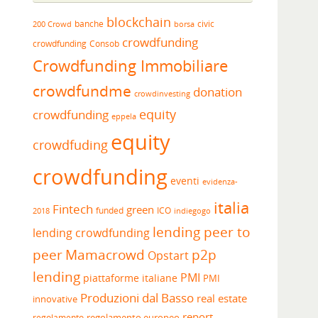
blockchain
banche
borsa
civic
200 Crowd
crowdfunding
crowdfunding
Consob
Crowdfunding Immobiliare
crowdfundme
donation
crowdinvesting
equity
crowdfunding
eppela
equity
crowdfuding
crowdfunding
eventi
evidenza-
italia
Fintech
green
funded
ICO
2018
indiegogo
lending peer to
lending crowdfunding
peer
Mamacrowd
p2p
Opstart
lending
PMI
piattaforme italiane
PMI
Produzioni dal Basso
real estate
innovative
report
regolamento europeo
regolamento