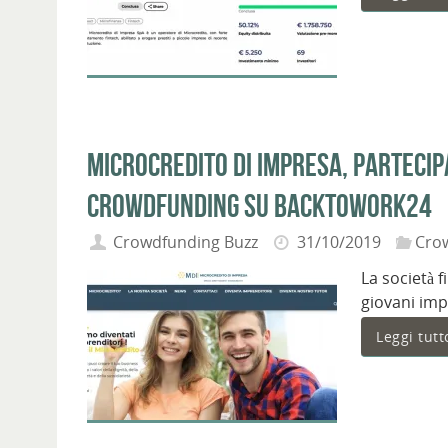
Microcredito di Impresa, partecipa
crowdfunding su BacktoWork24
Crowdfunding Buzz
31/10/2019
Cro
La società f
giovani imp
Leggi tutt