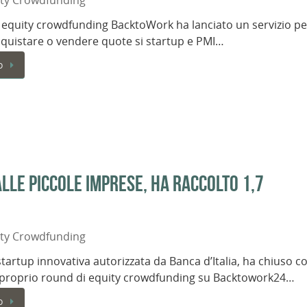
ity Crowdfunding
di equity crowdfunding BacktoWork ha lanciato un servizio pe
cquistare o vendere quote si startup e PMI…
o
alle piccole imprese, ha raccolto 1,7
ity Crowdfunding
 startup innovativa autorizzata da Banca d’Italia, ha chiuso c
l proprio round di equity crowdfunding su Backtowork24…
o