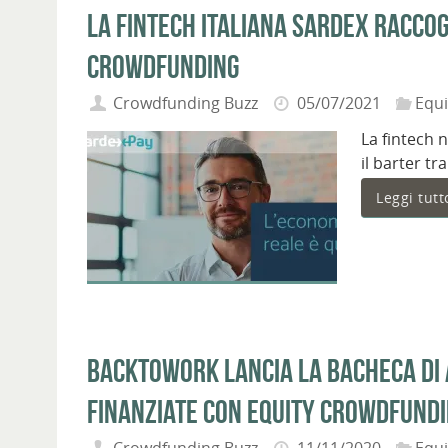
La fintech italiana Sardex raccogl
crowdfunding
Crowdfunding Buzz
05/07/2021
Equ
La fintech 
il barter t
Leggi tutt
Backtowork lancia la bacheca di 
finanziate con equity crowdfund