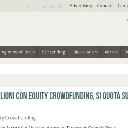
Advertising
Contatti
Camp
ing Immobiliare
P2P Lending
Blockchain
Altro
R
ilioni con equity crowdfunding, si quota s
ity Crowdfunding