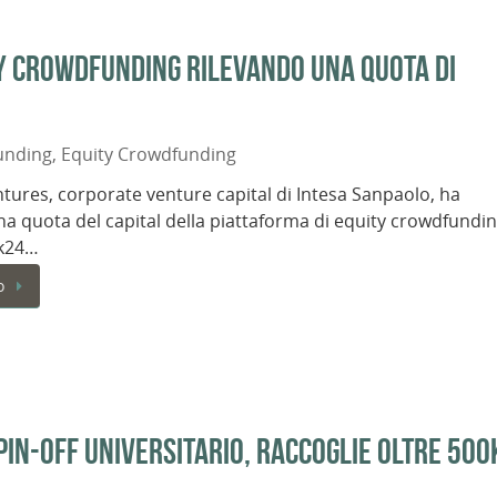
y crowdfunding rilevando una quota di
unding
,
Equity Crowdfunding
tures, corporate venture capital di Intesa Sanpaolo, ha
na quota del capital della piattaforma di equity crowdfundi
k24…
o
in-off universitario, raccoglie oltre 500