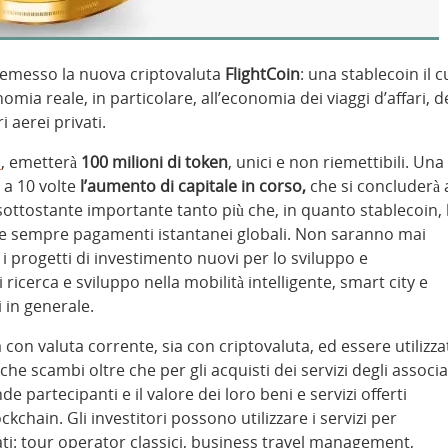
 emesso la nuova criptovaluta
FlightCoin
: una stablecoin il c
mia reale, in particolare, all’economia dei viaggi d’affari, d
i aerei privati.
s
, emetterà
100 milioni di token
, unici e non riemettibili. Una
 a 10 volte
l’aumento di capitale in corso,
che si concluderà 
ttostante importante tanto più che, in quanto stablecoin, 
tire sempre pagamenti istantanei globali. Non saranno mai
 i progetti di investimento nuovi per lo sviluppo e
 ricerca e sviluppo nella mobilità intelligente, smart city e
i in generale.
 con valuta corrente, sia con criptovaluta, ed essere utilizza
he scambi oltre che per gli acquisti dei servizi degli associa
de partecipanti e il valore dei loro beni e servizi offerti
ckchain. Gli investitori possono utilizzare i servizi per
cati: tour operator classici, business travel management,