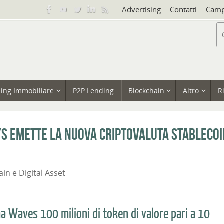
Advertising
Contatti
Camp
ing Immobiliare
P2P Lending
Blockchain
Altro
R
ys emette la nuova criptovaluta stablecoi
in e Digital Asset
a Waves 100 milioni di token di valore pari a 10