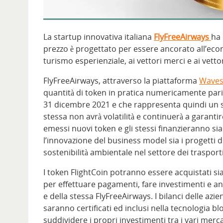
La startup innovativa italiana
FlyFreeAirways
ha
prezzo è progettato per essere ancorato all’econo
turismo esperienziale, ai vettori merci e ai vettor
FlyFreeAirways, attraverso la piattaforma
Wave
quantità di token in pratica numericamente pari
31 dicembre 2021 e che rappresenta quindi un so
stessa non avrà volatilità e continuerà a garan
emessi nuovi token e gli stessi finanzieranno sia
l’innovazione del business model sia i progetti di
sostenibilità ambientale nel settore dei trasport
I token FlightCoin potranno essere acquistati sia
per effettuare pagamenti, fare investimenti e anc
e della stessa FlyFreeAirways. I bilanci delle azien
saranno certificati ed inclusi nella tecnologia blo
suddividere i propri investimenti tra i vari mer