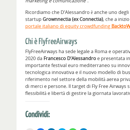
marketing e comunicazione
“.
Ricordiamo che D’Alessandro è anche uno degli in
startup
Grownnectia (ex Connectia)
, che a iniz
portale italiano di equity crowdfunding
BacktoW
Chi è FlyFreeAirways
FlyFreeAirways ha sede legale a Roma e operativa
2020 da
Francesco D’Alessandro
e presentata i
importante festival euro mediterraneo su innov
tecnologica innovativa e il nuovo modello di bus
riferimento nel settore della mobilità aerea privat
di merci e persone. Il target di Fly Free Airways
flessibilità e libertà di gestire la giornata lavora
Condividi: