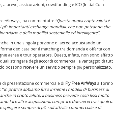
e, a breve, assicurazioni, cowdfunding e ICO (Initial Coin
yFreeAirways, ha commentato:
“Questa nuova criptovaluta è
ei più importanti exchange mondiali, che non potranno che
anziario e della mobilità sostenibile ed intelligente”.
e anche in una singola porzione di aereo acquistando un
attaforma dedicata per il matching tra domanda e offerta con
ie aeree e tour operators. Questi, infatti, non sono affatto
uali stringere degli accordi commerciali a vantaggio di tutt
modo possono ricevere un servizio sempre più personalizzato,
ta di presentazione commerciale di
Fly Free AirWays
a Torino
 “
In pratica abbiamo fuso insieme i modelli di business di
anche in criptovalute. Il business prevede costi fissi molto
amo fare altre acquisizioni, comprare due aerei tra i quali u
e spingere sempre di più sull’attività commerciale e di