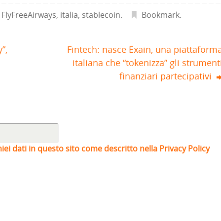
,
FlyFreeAirways
,
italia
,
stablecoin
.
Bookmark
.
”,
Fintech: nasce Exain, una piattaform
italiana che “tokenizza” gli strument
finanziari partecipativi
iei dati in questo sito come descritto nella Privacy Policy