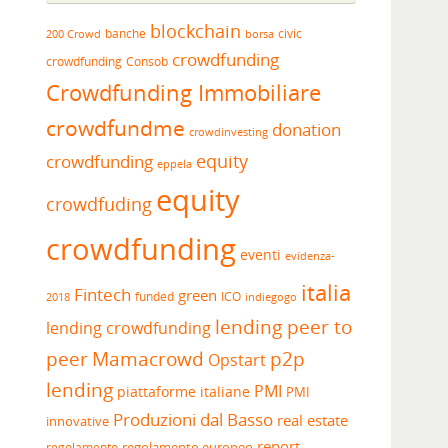
blockchain
banche
borsa
civic
200 Crowd
crowdfunding
crowdfunding
Consob
Crowdfunding Immobiliare
crowdfundme
donation
crowdinvesting
equity
crowdfunding
eppela
equity
crowdfuding
crowdfunding
eventi
evidenza-
italia
Fintech
green
funded
ICO
2018
indiegogo
lending peer to
lending crowdfunding
peer
Mamacrowd
p2p
Opstart
lending
PMI
piattaforme italiane
PMI
Produzioni dal Basso
real estate
innovative
report
regolamento europeo
regolamento