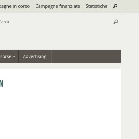
Cerca:
agne in corso
Campagne finanziate
Statistiche
Cerca
Cerca:
Cerca
isorse
Advertising
n