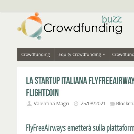
Vai
al
contenuto
Vai
Crowdfunding
Equity Crowdfunding
Crowdfund
al
contenuto
La startup italiana FlyFreeAirwa
FlightCoin
Valentina Magri
25/08/2021
Blockcha
FlyFreeAirways emetterà sulla piattaform