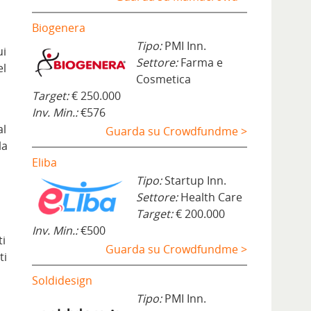
Biogenera
Tipo:
PMI Inn.
ui
Settore:
Farma e
el
Cosmetica
Target:
€ 250.000
Inv. Min.:
€576
al
Guarda su Crowdfundme >
la
Eliba
Tipo:
Startup Inn.
Settore:
Health Care
Target:
€ 200.000
Inv. Min.:
€500
ti
Guarda su Crowdfundme >
ti
Soldidesign
Tipo:
PMI Inn.