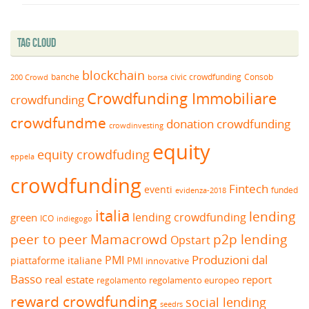
Tag Cloud
blockchain
banche
borsa
civic crowdfunding
Consob
200 Crowd
Crowdfunding Immobiliare
crowdfunding
crowdfundme
donation crowdfunding
crowdinvesting
equity
equity crowdfuding
eppela
crowdfunding
Fintech
eventi
funded
evidenza-2018
italia
lending
lending crowdfunding
green
ICO
indiegogo
peer to peer
Mamacrowd
p2p lending
Opstart
Produzioni dal
PMI
piattaforme italiane
PMI innovative
Basso
real estate
report
regolamento europeo
regolamento
reward crowdfunding
social lending
seedrs