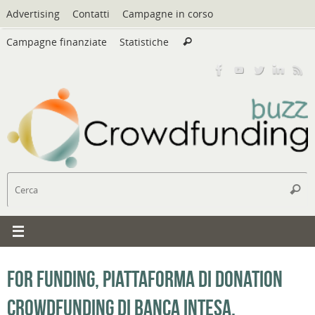
Vai
Advertising
Contatti
Campagne in corso
al
Cerca:
contenuto
Campagne finanziate
Statistiche
Cerca
C
Cerc
For Funding, piattaforma di donation
crowdfunding di Banca Intesa,