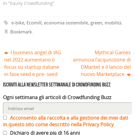
o
r
e
s
r
r
In "Equity Crowdfunding"
v
a
s
t
a
a
a
)
t
r
)
)
f
r
a
i
a
)
n
)
e-bike
,
Ecomill
,
economia sostenibile
,
green
,
mobilità
.
e
s
t
Bookmark
.
r
a
)
I business angel di IAG
Mythical Games
nel 2022 aumentano il
annuncia l’acquisizione di
focus su startup italiane
DMarket e il lancio del
in fase seed e pre- seed
nuovo Marketplace
Iscriviti alla Newsletter settimanale di Crowdfunding Buzz
Ogni settimana gli articoli di Crowdfunding Buzz
Acconsento alla raccolta e alla gestione dei miei dati
in questo sito come descritto nella Privacy Policy
Dichiaro di avere più di 16 anni