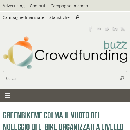
Vai
Advertising
Contatti
Campagne in corso
al
Cerca:
contenuto
Campagne finanziate
Statistiche
Cerca
C
Cerc
GreenBikeMe colma il vuoto del
noleggio di e-bike organizzati a livello