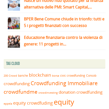
Nasce un nuovo hub quotato per la finanza
alternativa delle PMI: Smart Capital,...
BPER Bene Comune chiude in trionfo: tutti e
5 i progetti finanziati con successo
Educazione finanziaria contro la violenza di
genere: 11 progetti in...
Tag Cloud
blockchain
banche
borsa
civic crowdfunding
Consob
200 Crowd
Crowdfunding Immobiliare
crowdfunding
crowdfundme
donation crowdfunding
crowdinvesting
equity
equity crowdfuding
eppela