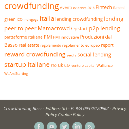
crowdfunding
Fintech
eventi
funded
evidenza-2018
italia
lending
lending crowdfunding
green
ICO
indiegogo
peer to peer
Mamacrowd
p2p lending
Opstart
Produzioni dal
PMI
piattaforme italiane
PMI innovative
Basso
real estate
report
regolamento europeo
regolamento
reward crowdfunding
social lending
seedrs
startup italiane
uk
venture capital
Walliance
USA
STO
WeAreStarting
Crowdfunding Buzz -
EdiBeez Srl
- P. IVA 09375120962 -
Privacy
Policy
Cookie Policy