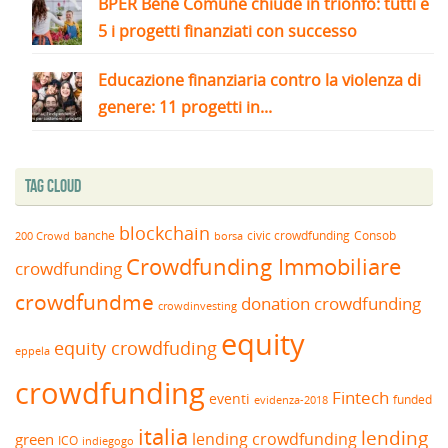
BPER Bene Comune chiude in trionfo: tutti e
5 i progetti finanziati con successo
Educazione finanziaria contro la violenza di
genere: 11 progetti in...
Tag Cloud
blockchain
banche
borsa
civic crowdfunding
Consob
200 Crowd
Crowdfunding Immobiliare
crowdfunding
crowdfundme
donation crowdfunding
crowdinvesting
equity
equity crowdfuding
eppela
crowdfunding
Fintech
eventi
funded
evidenza-2018
italia
lending
lending crowdfunding
green
ICO
indiegogo