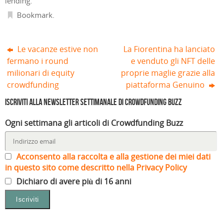
lending
.
s
t
r
Bookmark
.
a
)
Le vacanze estive non
La Fiorentina ha lanciato
fermano i round
e venduto gli NFT delle
milionari di equity
proprie maglie grazie alla
crowdfunding
piattaforma Genuino
Iscriviti alla Newsletter settimanale di Crowdfunding Buzz
Ogni settimana gli articoli di Crowdfunding Buzz
Acconsento alla raccolta e alla gestione dei miei dati
in questo sito come descritto nella Privacy Policy
Dichiaro di avere più di 16 anni