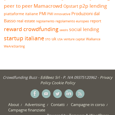
peer to peer
Mamacrowd
p2p lending
Opstart
Produzioni dal
PMI
piattaforme italiane
PMI innovative
Basso
real estate
report
regolamento europeo
regolamento
reward crowdfunding
social lending
seedrs
startup italiane
uk
venture capital
Walliance
USA
STO
WeAreStarting
Crowdfunding Buzz -
EdiBeez Srl
- P. IVA 09375120962 -
Privacy
Policy
Cookie Policy
About
Advertising
Contatti
Campagne in corso
Campagne finanziate