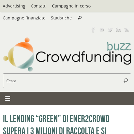
Vai
Advertising
Contatti
Campagne in corso
al
Cerca:
contenuto
Campagne finanziate
Statistiche
Cerca
C
Cerc
Il lending “green” di Ener2crowd
supera i 3 milioni di raccolta e si