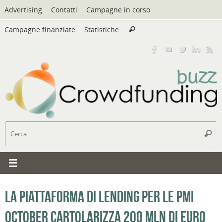
Vai
Advertising
Contatti
Campagne in corso
al
Cerca:
contenuto
Campagne finanziate
Statistiche
Cerca
C
Cerc
La piattaforma di lending per le PMI
October cartolarizza 200 mln di euro