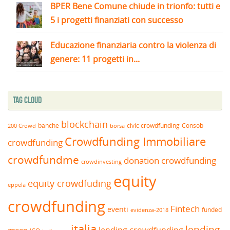
BPER Bene Comune chiude in trionfo: tutti e
5 i progetti finanziati con successo
Educazione finanziaria contro la violenza di
genere: 11 progetti in...
Tag Cloud
blockchain
banche
borsa
civic crowdfunding
Consob
200 Crowd
Crowdfunding Immobiliare
crowdfunding
crowdfundme
donation crowdfunding
crowdinvesting
equity
equity crowdfuding
eppela
crowdfunding
Fintech
eventi
funded
evidenza-2018
italia
lending
lending crowdfunding