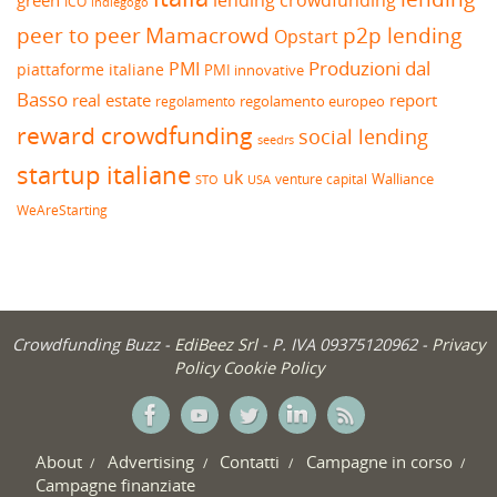
green
ICO
indiegogo
peer to peer
Mamacrowd
p2p lending
Opstart
Produzioni dal
PMI
piattaforme italiane
PMI innovative
Basso
real estate
report
regolamento europeo
regolamento
reward crowdfunding
social lending
seedrs
startup italiane
uk
venture capital
Walliance
USA
STO
WeAreStarting
Crowdfunding Buzz -
EdiBeez Srl
- P. IVA 09375120962 -
Privacy
Policy
Cookie Policy
About
Advertising
Contatti
Campagne in corso
Campagne finanziate