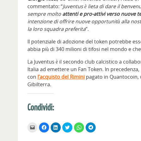
commentato: “
Juventus è lieta di dare il benve
sempre molto
attenti e pro-attivi verso nuove 
intenzione di offrire nuove opportunità alla no
la loro squadra preferita
”.
Il potenziale di adozione del token potrebbe es
abbia più di 340 milioni di tifosi nel mondo e che
La Juventus è il secondo club calcistico a collab
Italia ad emettere un Fan Token. In precedenza, l
con
l’acquisto del Rimini
pagato in Quantocoin, 
Gibilterra.
Condividi:
F
F
F
F
F
F
a
a
a
a
a
a
i
i
i
i
i
i
c
c
c
c
c
c