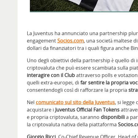
La Juventus ha annunciato una partnership pluri
engagement
Socios.com
, una società maltese di
dollari da finanziatori tra i quali figura anche Bi
Uno degli obiettivi della partnership è quello di 
criptovaluta che può essere scambiata sulla piat
i
nteragire con il Club
attraverso polls e votazio
quelli extra-europei, di
far sentire la propria vo
consentendogli così di rafforzare la propria
stra
Nel
comunicato sul sito della Juventus
, si legge
acquistare i
Juventus Official
Fan Tokens
attrav
e propria criptovaluta, saranno
disponibili
a par
la criptovaluta nativa della piattaforma
Socios.
Giorgio Ricci
, Co-Chief Revenue Officer, Head o