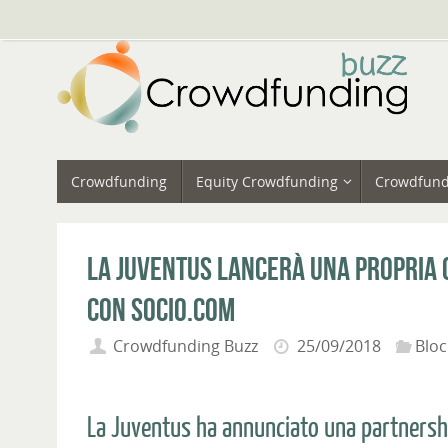
Vai
al
contenuto
Vai
Crowdfunding
Equity Crowdfunding
Crowdfund
al
contenuto
La Juventus lancerà una propria c
con Socio.com
Crowdfunding Buzz
25/09/2018
Bloc
La Juventus ha annunciato una partnersh