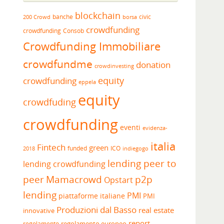
blockchain
banche
borsa
civic
200 Crowd
crowdfunding
crowdfunding
Consob
Crowdfunding Immobiliare
crowdfundme
donation
crowdinvesting
equity
crowdfunding
eppela
equity
crowdfuding
crowdfunding
eventi
evidenza-
italia
Fintech
green
funded
ICO
2018
indiegogo
lending peer to
lending crowdfunding
peer
Mamacrowd
p2p
Opstart
lending
PMI
piattaforme italiane
PMI
Produzioni dal Basso
real estate
innovative
report
regolamento europeo
regolamento