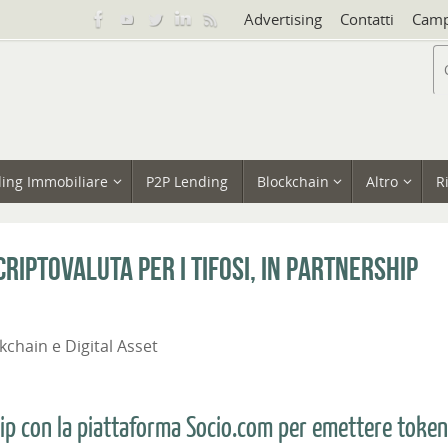
Advertising
Contatti
Camp
ing Immobiliare
P2P Lending
Blockchain
Altro
R
riptovaluta per i tifosi, in partnership
kchain e Digital Asset
ip con la piattaforma Socio.com per emettere token