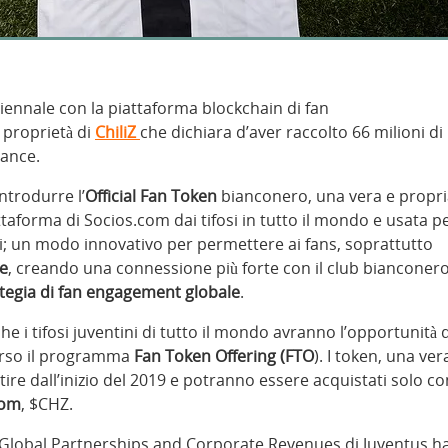
ennale con la piattaforma blockchain di fan
 proprietà di
ChiliZ
che dichiara d’aver raccolto 66 milioni di
nance.
introdurre l’
Official Fan Token
bianconero, una vera e propr
taforma di Socios.com dai tifosi in tutto il mondo e usata p
ni; un modo innovativo per permettere ai fans, soprattutto
ce
, creando una connessione più forte con il club bianconero
tegia di fan engagement globale
.
 che i tifosi juventini di tutto il mondo avranno l’opportunità 
erso il programma
Fan Token Offering (FTO
). I token, una ver
tire dall’inizio del 2019 e potranno essere acquistati solo co
com
, $CHZ.
f Global Partnerships and Corporate Revenues di Juventus h