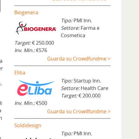
Biogenera
Tipo:
PMI Inn.
Settore:
Farma e
Cosmetica
Target:
€ 250.000
Inv. Min.:
€576
Guarda su Crowdfundme >
ia
er
Eliba
Tipo:
Startup Inn.
,
Settore:
Health Care
Target:
€ 200.000
di
Inv. Min.:
€500
a
Guarda su Crowdfundme >
n
Soldidesign
Tipo:
PMI Inn.
a