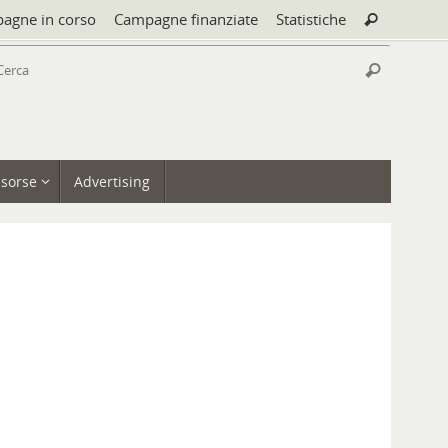
Cerca:
agne in corso
Campagne finanziate
Statistiche
Cerca
Cerca:
Cerca
isorse
Advertising