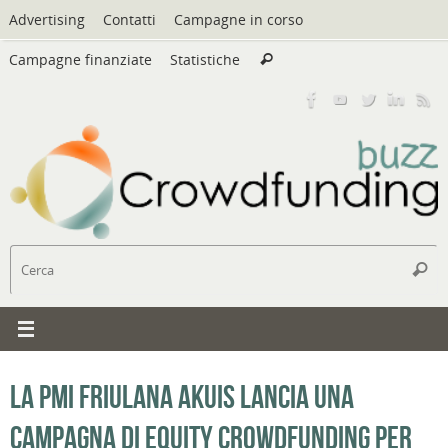
Vai
Advertising
Contatti
Campagne in corso
al
Cerca:
contenuto
Campagne finanziate
Statistiche
Cerca
C
Cerc
La PMI friulana Akuis lancia una
campagna di equity crowdfunding per