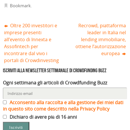
e
Bookmark
.
s
t
r
a
)
Oltre 200 investitori e
Recrowd, piattaforma
imprese presenti
leader in Italia nel
all’evento di Innexta e
lending immobiliare,
Assofintech per
ottiene l’autorizzazione
incontrare dal vivo i
europea
portali di Crowdinvesting
Iscriviti alla Newsletter settimanale di Crowdfunding Buzz
Ogni settimana gli articoli di Crowdfunding Buzz
Acconsento alla raccolta e alla gestione dei miei dati
in questo sito come descritto nella Privacy Policy
Dichiaro di avere più di 16 anni