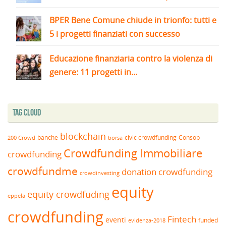
BPER Bene Comune chiude in trionfo: tutti e
5 i progetti finanziati con successo
Educazione finanziaria contro la violenza di
genere: 11 progetti in...
Tag Cloud
blockchain
banche
borsa
civic crowdfunding
Consob
200 Crowd
Crowdfunding Immobiliare
crowdfunding
crowdfundme
donation crowdfunding
crowdinvesting
equity
equity crowdfuding
eppela
crowdfunding
Fintech
eventi
funded
evidenza-2018