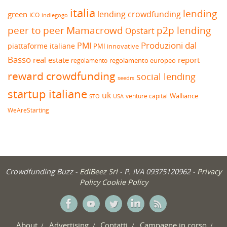
italia
lending
lending crowdfunding
green
ICO
indiegogo
peer to peer
Mamacrowd
p2p lending
Opstart
Produzioni dal
PMI
piattaforme italiane
PMI innovative
Basso
real estate
report
regolamento europeo
regolamento
reward crowdfunding
social lending
seedrs
startup italiane
uk
venture capital
Walliance
USA
STO
WeAreStarting
Crowdfunding Buzz -
EdiBeez Srl
- P. IVA 09375120962 -
Privacy
Policy
Cookie Policy
About
Advertising
Contatti
Campagne in corso