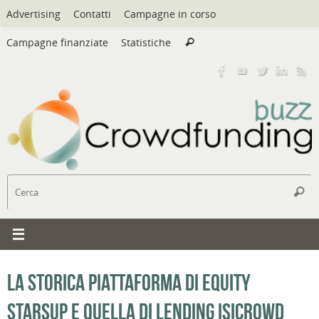
Vai
Advertising
Contatti
Campagne in corso
al
Cerca:
contenuto
Campagne finanziate
Statistiche
Cerca
C
Cerc
La storica piattaforma di equity
StarsUp e quella di lending Isicrowd