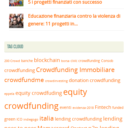
5 i progetti finanziati con successo
Educazione finanziaria contro la violenza di
genere: 11 progetti in...
Tag Cloud
blockchain
banche
borsa
civic crowdfunding
Consob
200 Crowd
Crowdfunding Immobiliare
crowdfunding
crowdfundme
donation crowdfunding
crowdinvesting
equity
equity crowdfuding
eppela
crowdfunding
Fintech
eventi
funded
evidenza-2018
italia
lending
lending crowdfunding
green
ICO
indiegogo
peer to peer
Mamacrowd
p2p lending