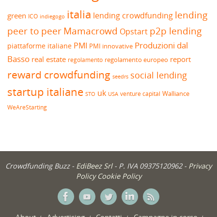
italia
lending
lending crowdfunding
green
ICO
indiegogo
peer to peer
Mamacrowd
p2p lending
Opstart
Produzioni dal
PMI
piattaforme italiane
PMI innovative
Basso
real estate
report
regolamento europeo
regolamento
reward crowdfunding
social lending
seedrs
startup italiane
uk
venture capital
Walliance
USA
STO
WeAreStarting
Crowdfunding Buzz -
EdiBeez Srl
- P. IVA 09375120962 -
Privacy
Policy
Cookie Policy
About
Advertising
Contatti
Campagne in corso