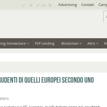
Advertising
Contatti
Camp
ing Immobiliare
P2P Lending
Blockchain
Altro
R
 prudenti di quelli europei secondo uno
stors