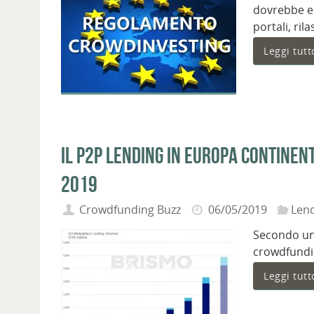
dovrebbe es
portali, ril
Leggi tutt
Il P2P lending in Europa continent
2019
Crowdfunding Buzz
06/05/2019
Lend
Secondo uno
crowdfundin
Leggi tutt