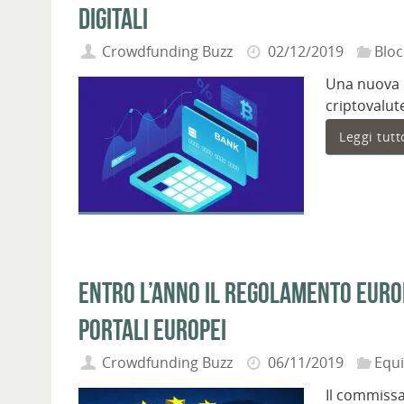
digitali
Crowdfunding Buzz
02/12/2019
Bloc
Una nuova l
criptovalut
Leggi tutt
Entro l’anno il Regolamento europ
portali europei
Crowdfunding Buzz
06/11/2019
Equ
Il commissa