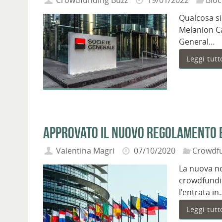
Crowdfunding Buzz
19/01/2022
Bloc
Qualcosa si
Melanion Ca
General…
Leggi tutt
Approvato il nuovo regolamento 
Valentina Magri
07/10/2020
Crowdf
La nuova no
crowdfundin
l’entrata in
Leggi tutt