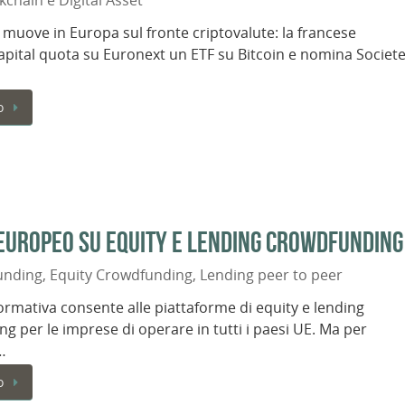
kchain e Digital Asset
 muove in Europa sul fronte criptovalute: la francese
pital quota su Euronext un ETF su Bitcoin e nomina Societ
o
europeo su equity e lending crowdfunding
unding
,
Equity Crowdfunding
,
Lending peer to peer
rmativa consente alle piattaforme di equity e lending
g per le imprese di operare in tutti i paesi UE. Ma per
…
o