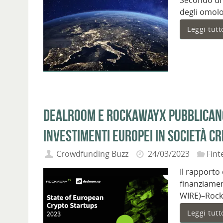
Secondo una
degli omolo
Leggi tutt
Dealroom e RockawayX pubblicano 
investimenti europei in società cr
Crowdfunding Buzz
24/03/2023
Fint
Il rapport
finanziame
WIRE)–Roc
Leggi tutt