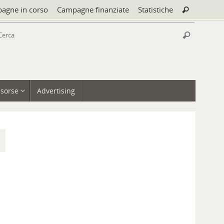
Cerca:
agne in corso
Campagne finanziate
Statistiche
Cerca
Cerca:
Cerca
isorse
Advertising