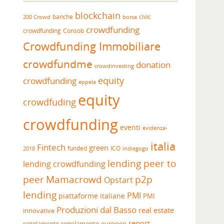
blockchain
banche
borsa
civic
200 Crowd
crowdfunding
crowdfunding
Consob
Crowdfunding Immobiliare
crowdfundme
donation
crowdinvesting
equity
crowdfunding
eppela
equity
crowdfuding
crowdfunding
eventi
evidenza-
italia
Fintech
green
funded
ICO
2018
indiegogo
lending peer to
lending crowdfunding
peer
Mamacrowd
p2p
Opstart
lending
PMI
piattaforme italiane
PMI
Produzioni dal Basso
real estate
innovative
report
regolamento europeo
regolamento