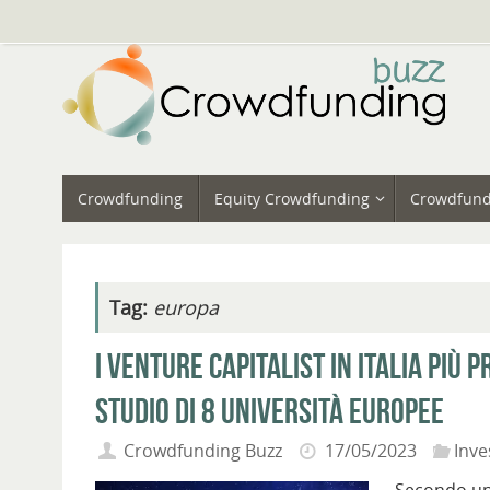
Vai
al
contenuto
Vai
Crowdfunding
Equity Crowdfunding
Crowdfund
al
contenuto
Tag:
europa
I Venture Capitalist in Italia più
studio di 8 università europee
Crowdfunding Buzz
17/05/2023
Inve