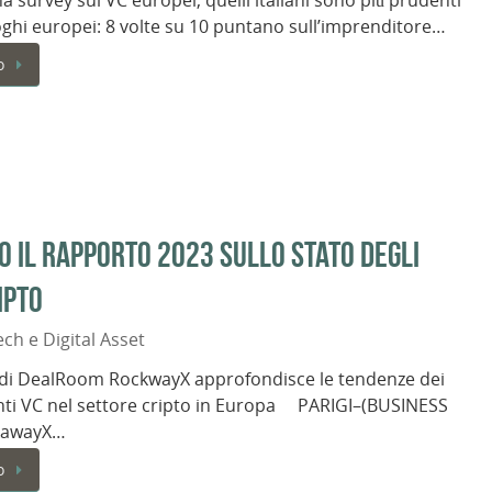
 survey sui VC europei, quelli italiani sono più prudenti
ghi europei: 8 volte su 10 puntano sull’imprenditore…
o
il rapporto 2023 sullo stato degli
ipto
ech e Digital Asset
o di DealRoom RockwayX approfondisce le tendenze dei
nti VC nel settore cripto in Europa PARIGI–(BUSINESS
kawayX…
o