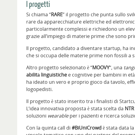
I progetti
Si chiama “
RARE
” il progetto che punta sullo svi
rare da apparecchiature elettriche ed elettronich
particolarmente complessi e richiedono un elev
grazie all’impiego di materie prime che sono pri
Il progetto, candidato a diventare startup, ha i
che si occupa delle materie prime non fossili a 
Altro progetto selezionato è “
MOOVY
“, una
tangi
abilità linguistiche
e cognitive per bambini in età 
ha ideato un vero e proprio gioco da tavolo, effic
logopedisti.
Il progetto è stato inserito tra i finalisti di St
L’idea innovativa proposta è stata scelta da
NTR 
soluzioni
wearable
per i pazienti e ricerca soluz
Con la quinta call di
#BiUniCrowd
è stata data l
vincolo tematico con uno dei partner del progr