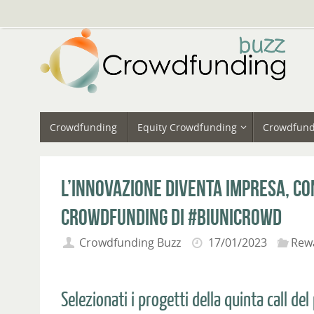
Vai
al
contenuto
Vai
Crowdfunding
Equity Crowdfunding
Crowdfund
al
contenuto
L’innovazione diventa impresa, co
crowdfunding di #BiUniCrowd
Crowdfunding Buzz
17/01/2023
Rew
Selezionati i progetti della quinta call d