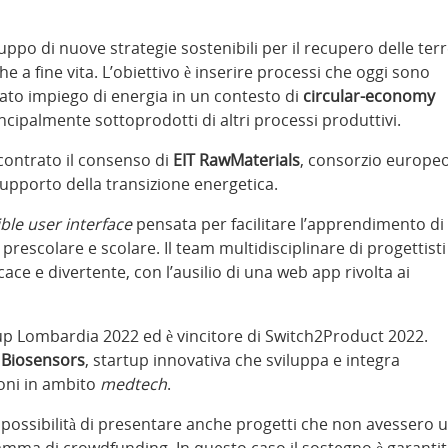
luppo di nuove strategie sostenibili per il recupero delle ter
e a fine vita. L’obiettivo è inserire processi che oggi sono
ato impiego di energia in un contesto di
circular-economy
ncipalmente sottoprodotti di altri processi produttivi.
ncontrato il consenso di
EIT RawMaterials
, consorzio europe
supporto della transizione energetica.
ble user interface
pensata per facilitare l’apprendimento di
prescolare e scolare. Il team multidisciplinare di progettisti
ace e divertente, con l’ausilio di una web app rivolta ai
artcup Lombardia 2022 ed è vincitore di Switch2Product 2022.
Biosensors
, startup innovativa che sviluppa e integra
ioni in ambito
medtech
.
a possibilità di presentare anche progetti che non avessero 
amma di crowdfunding. In questo caso il sostegno è garanti