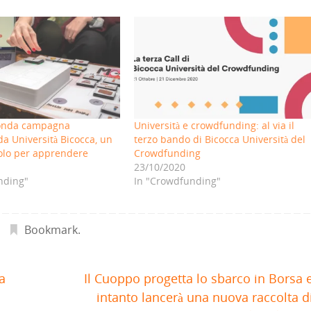
conda campagna
Università e crowdfunding: al via il
da Università Bicocca, un
terzo bando di Bicocca Università del
volo per apprendere
Crowdfunding
23/10/2020
nding"
In "Crowdfunding"
Bookmark
.
a
Il Cuoppo progetta lo sbarco in Borsa 
intanto lancerà una nuova raccolta d