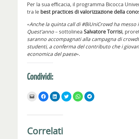
Per la sua efficacia, il programma Bicocca Unive
tra le
best practices di valorizzazione della con
«
Anche la quinta call di #BiUniCrowd ha messo in
Quest’anno
– sottolinea
Salvatore Torrisi
, prore
saranno accompagnati alla campagna di crowdfu
studenti, a conferma del contributo che i giovan
economica del paese
».
Condividi:
F
F
F
F
F
F
a
a
a
a
a
a
i
i
i
i
i
i
c
c
c
c
c
c
l
l
l
l
l
l
i
i
i
i
i
i
c
c
c
c
c
c
p
p
q
q
p
p
e
e
u
u
e
e
Correlati
r
r
i
i
r
r
i
c
p
p
c
c
n
o
e
e
o
o