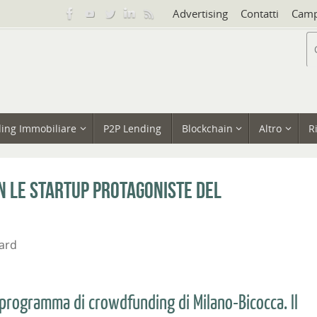
Advertising
Contatti
Camp
ing Immobiliare
P2P Lending
Blockchain
Altro
R
n le startup protagoniste del
ard
el programma di crowdfunding di Milano-Bicocca. Il