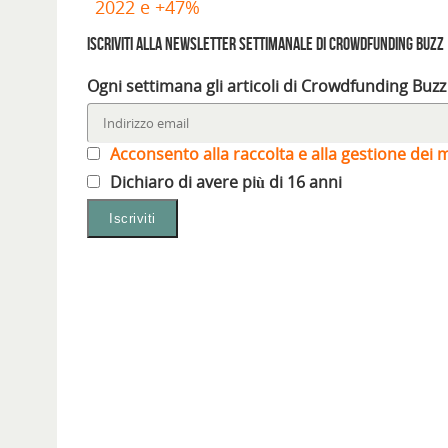
2022 e +47%
n
n
a
f
n
n
a
e
f
i
e
e
n
s
i
n
s
s
Iscriviti alla Newsletter settimanale di Crowdfunding Buzz
u
t
n
e
t
t
o
r
e
s
r
r
v
a
s
t
a
a
a
)
t
r
)
)
Ogni settimana gli articoli di Crowdfunding Buzz
f
r
a
i
a
)
n
)
e
s
Acconsento alla raccolta e alla gestione dei m
t
r
a
Dichiaro di avere più di 16 anni
)