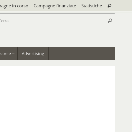
Cerca:
agne in corso
Campagne finanziate
Statistiche
Cerca
Cerca:
Cerca
isorse
Advertising