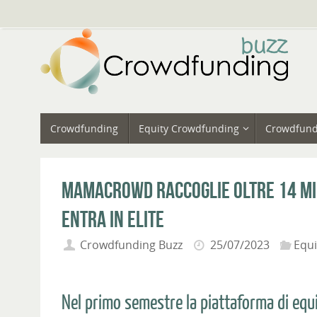
Vai
al
contenuto
Vai
Crowdfunding
Equity Crowdfunding
Crowdfund
al
contenuto
Mamacrowd raccoglie oltre 14 mi
entra in Elite
Crowdfunding Buzz
25/07/2023
Equ
Nel primo semestre la piattaforma di e