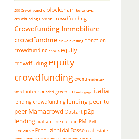
blockchain
banche
borsa
civic
200 Crowd
crowdfunding
crowdfunding
Consob
Crowdfunding Immobiliare
crowdfundme
donation
crowdinvesting
equity
crowdfunding
eppela
equity
crowdfuding
crowdfunding
eventi
evidenza-
italia
Fintech
green
funded
ICO
2018
indiegogo
lending peer to
lending crowdfunding
peer
Mamacrowd
p2p
Opstart
lending
PMI
piattaforme italiane
PMI
Produzioni dal Basso
real estate
innovative
report
regolamento europeo
regolamento