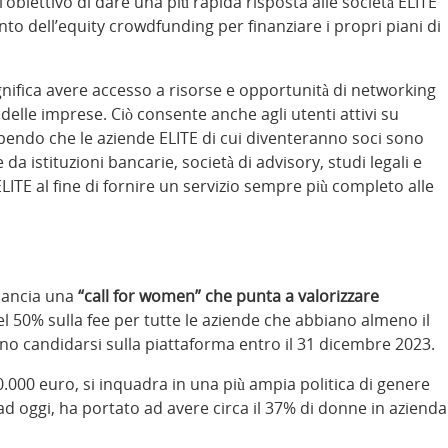
obiettivo di dare una più rapida risposta alle società ELITE
o dell’equity crowdfunding per finanziare i propri piani di
ignifica avere accesso a risorse e opportunità di networking
delle imprese. Ciò consente anche agli utenti attivi su
pendo che le aziende ELITE di cui diventeranno soci sono
 istituzioni bancarie, società di advisory, studi legali e
LITE al fine di fornire un servizio sempre più completo alle
lancia una
“call for women” che punta a valorizzare
l 50% sulla fee per tutte le aziende che abbiano almeno il
no candidarsi sulla piattaforma entro il 31 dicembre 2023.
.000 euro, si inquadra in una più ampia politica di genere
d oggi, ha portato ad avere circa il 37% di donne in azienda