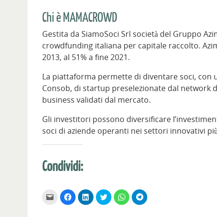
Chi è MAMACROWD
Gestita da SiamoSoci Srl società del Gruppo Az
crowdfunding italiana per capitale raccolto. Az
2013, al 51% a fine 2021.
La piattaforma permette di diventare soci, con
Consob, di startup preselezionate dal network di
business validati dal mercato.
Gli investitori possono diversificare l’investim
soci di aziende operanti nei settori innovativi pi
Condividi:
F
F
F
F
F
F
a
a
a
a
a
a
i
i
i
i
i
i
c
c
c
c
c
c