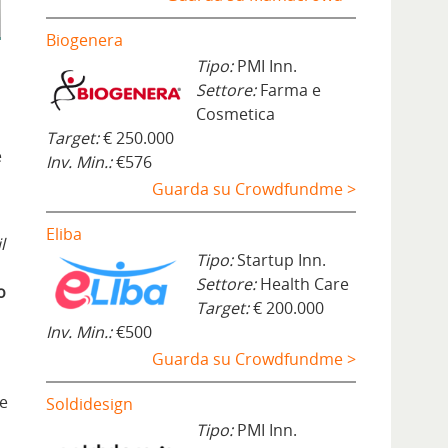
Biogenera
Tipo:
PMI Inn.
Settore:
Farma e
Cosmetica
Target:
€ 250.000
e
Inv. Min.:
€576
Guarda su Crowdfundme >
Eliba
l
Tipo:
Startup Inn.
Settore:
Health Care
o
Target:
€ 200.000
Inv. Min.:
€500
Guarda su Crowdfundme >
te
Soldidesign
Tipo:
PMI Inn.