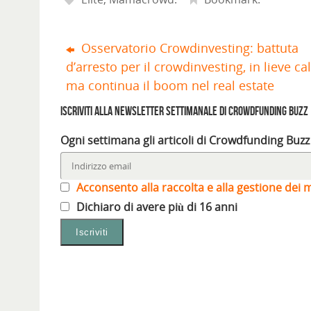
i
a
n
u
a
a
a
n
u
n
n
n
p
u
n
a
u
u
r
o
a
n
o
o
e
v
n
u
v
v
Osservatorio Crowdinvesting: battuta
i
a
u
o
a
a
n
f
o
v
f
f
d’arresto per il crowdinvesting, in lieve cal
u
i
v
a
i
i
n
n
a
f
n
n
a
e
f
i
e
e
ma continua il boom nel real estate
n
s
i
n
s
s
u
t
n
e
t
t
o
r
e
s
r
r
Iscriviti alla Newsletter settimanale di Crowdfunding Buzz
v
a
s
t
a
a
a
)
t
r
)
)
f
r
a
Ogni settimana gli articoli di Crowdfunding Buzz
i
a
)
n
)
e
s
t
r
Acconsento alla raccolta e alla gestione dei m
a
)
Dichiaro di avere più di 16 anni