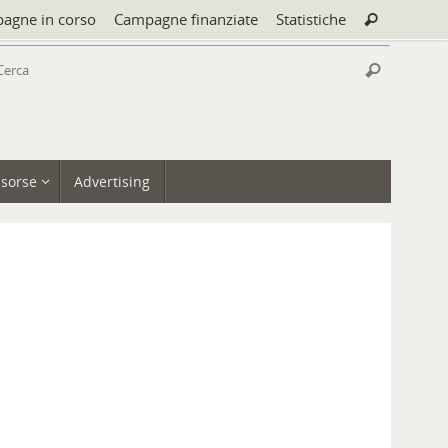
Cerca:
agne in corso
Campagne finanziate
Statistiche
Cerca
Cerca:
Cerca
isorse
Advertising