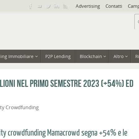
Advertising
Contatti
Camp
ing Immobiliare
P2P Lending
Blockchain
Altro
R
lioni nel primo semestre 2023 (+54%) ed
ity Crowdfunding
quity crowdfunding Mamacrowd segna +54% e le