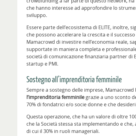
crowdfunding a far parte di questo network, ha l’
che hanno interesse ad approfondire lo strument
sviluppo.
Essere parte dell’ecosistema di ELITE, inoltre, s
che possono accelerare la crescita e il successo 
Mamacrowd di investire nell’economia reale, sa
supportate in maniera completa e professionale da
società di comunicazione finanziaria partner di E
startup e PMI.
Sostegno all’imprenditoria femminile
Sempre a sostegno delle imprese, Mamacrowd 
l’imprenditoria femminile
grazie a uno sconto de
70% di fondatrici e/o socie donne e che desideri
Questa operazione, che ha un valore di oltre 100
che la Società stessa sta implementando e che, a
di cui il 30% in ruoli manageriali.