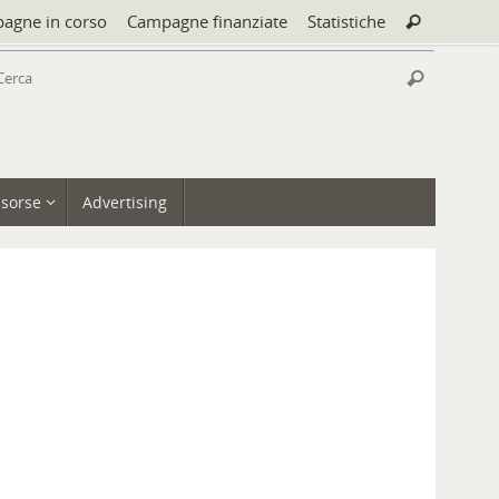
Cerca:
agne in corso
Campagne finanziate
Statistiche
Cerca
Cerca:
Cerca
isorse
Advertising