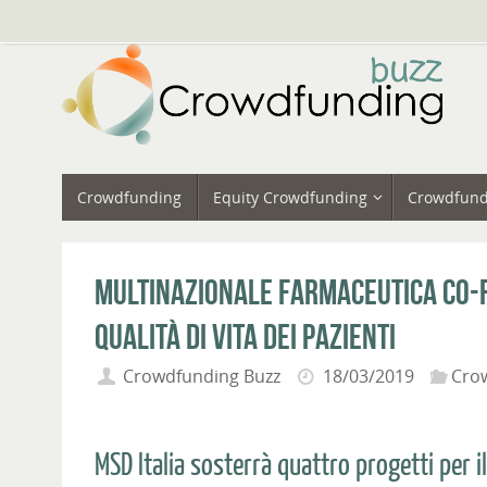
Vai
al
contenuto
Vai
Crowdfunding
Equity Crowdfunding
Crowdfund
al
contenuto
Multinazionale farmaceutica co-f
qualità di vita dei pazienti
Crowdfunding Buzz
18/03/2019
Cro
MSD Italia sosterrà quattro progetti per il