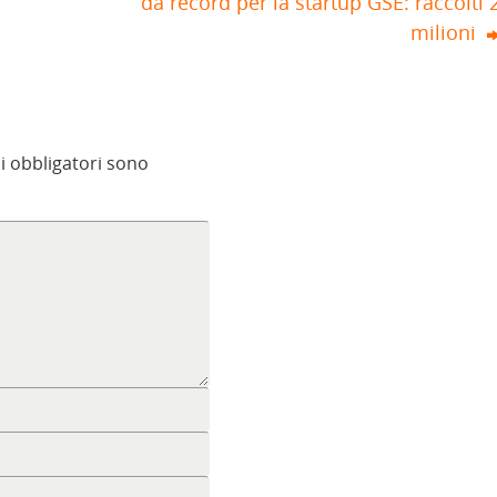
da record per la startup GSE: raccolti 
milioni
i obbligatori sono