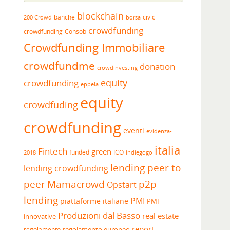
blockchain
banche
borsa
civic
200 Crowd
crowdfunding
crowdfunding
Consob
Crowdfunding Immobiliare
crowdfundme
donation
crowdinvesting
equity
crowdfunding
eppela
equity
crowdfuding
crowdfunding
eventi
evidenza-
italia
Fintech
green
funded
ICO
2018
indiegogo
lending peer to
lending crowdfunding
peer
Mamacrowd
p2p
Opstart
lending
PMI
piattaforme italiane
PMI
Produzioni dal Basso
real estate
innovative
report
regolamento europeo
regolamento