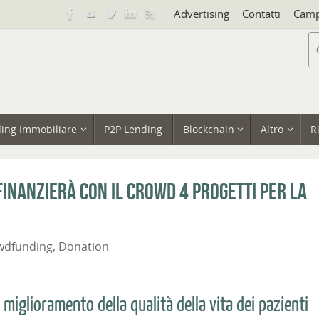
Advertising
Contatti
Camp
ing Immobiliare
P2P Lending
Blockchain
Altro
R
inanzierà con il crowd 4 progetti per la
wdfunding
,
Donation
 miglioramento della qualità della vita dei pazienti