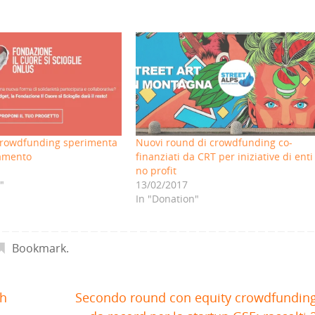
 crowdfunding sperimenta
Nuovi round di crowdfunding co-
iamento
finanziati da CRT per iniziative di enti
no profit
"
13/02/2017
In "Donation"
Bookmark
.
ch
Secondo round con equity crowdfundin