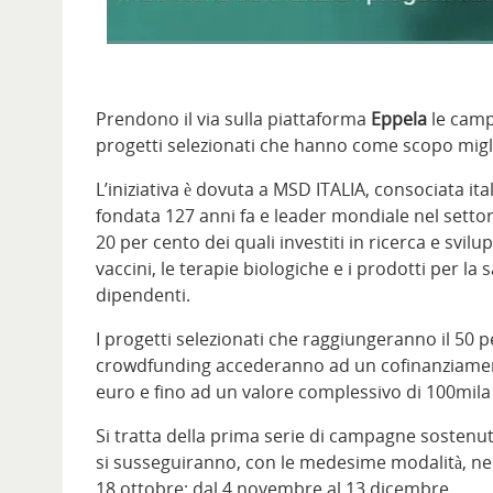
Prendono il via sulla piattaforma
Eppela
le campa
progetti selezionati che hanno come scopo migli
L’iniziativa è dovuta a MSD ITALIA, consociata i
fondata 127 anni fa e leader mondiale nel settore d
20 per cento dei quali investiti in ricerca e svilu
vaccini, le terapie biologiche e i prodotti per l
dipendenti.
I progetti selezionati che raggiungeranno il 50 p
crowdfunding accederanno ad un cofinanziament
euro e fino ad un valore complessivo di 100mila
Si tratta della prima serie di campagne sostenu
si susseguiranno, con le medesime modalità, nel 
18 ottobre; dal 4 novembre al 13 dicembre.