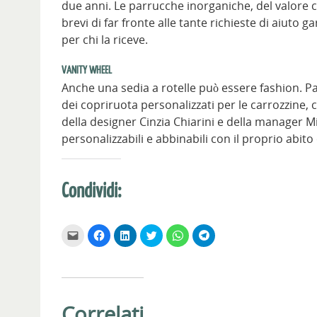
due anni. Le parrucche inorganiche, del valore
brevi di far fronte alle tante richieste di aiu
per chi la riceve.
VANITY WHEEL
Anche una sedia a rotelle può essere fashion. Pa
dei copriruota personalizzati per le carrozzine, 
della designer Cinzia Chiarini e della manager Mi
personalizzabili e abbinabili con il proprio abito
Condividi:
F
F
F
F
F
F
a
a
a
a
a
a
i
i
i
i
i
i
c
c
c
c
c
c
l
l
l
l
l
l
i
i
i
i
i
i
c
c
c
c
c
c
p
p
q
q
p
p
e
e
u
u
e
e
Correlati
r
r
i
i
r
r