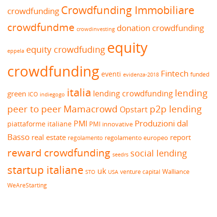
Crowdfunding Immobiliare
crowdfunding
crowdfundme
donation crowdfunding
crowdinvesting
equity
equity crowdfuding
eppela
crowdfunding
Fintech
eventi
funded
evidenza-2018
italia
lending
lending crowdfunding
green
ICO
indiegogo
peer to peer
Mamacrowd
p2p lending
Opstart
Produzioni dal
PMI
piattaforme italiane
PMI innovative
Basso
real estate
report
regolamento europeo
regolamento
reward crowdfunding
social lending
seedrs
startup italiane
uk
venture capital
Walliance
USA
STO
WeAreStarting