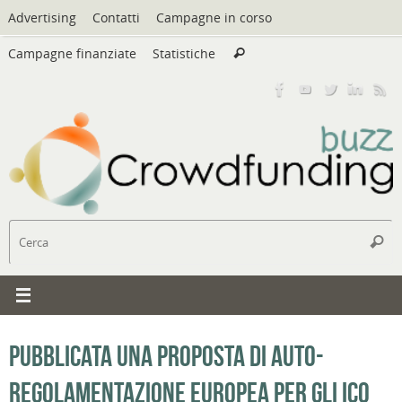
Vai
Advertising
Contatti
Campagne in corso
al
Cerca:
contenuto
Campagne finanziate
Statistiche
Cerca
C
Cerc
Pubblicata una proposta di auto-
regolamentazione europea per gli ICO