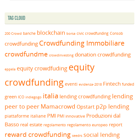
Tag Cloud
blockchain
banche
borsa
civic crowdfunding
Consob
200 Crowd
Crowdfunding Immobiliare
crowdfunding
crowdfundme
donation crowdfunding
crowdinvesting
equity
equity crowdfuding
eppela
crowdfunding
Fintech
eventi
funded
evidenza-2018
italia
lending
lending crowdfunding
green
ICO
indiegogo
peer to peer
Mamacrowd
p2p lending
Opstart
Produzioni dal
PMI
piattaforme italiane
PMI innovative
Basso
real estate
report
regolamento europeo
regolamento
reward crowdfunding
social lending
seedrs