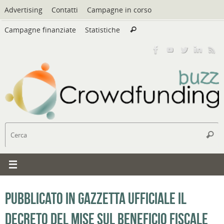
Vai
Advertising
Contatti
Campagne in corso
al
Cerca:
contenuto
Campagne finanziate
Statistiche
Cerca
C
Cerc
Pubblicato in Gazzetta Ufficiale il
decreto del MISE sul beneficio fiscale