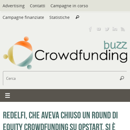
Vai
Advertising
Contatti
Campagne in corso
al
Cerca:
contenuto
Campagne finanziate
Statistiche
Cerca
C
Cerc
Redelfi, che aveva chiuso un round di
equity crowdfunding su Opstart, si è