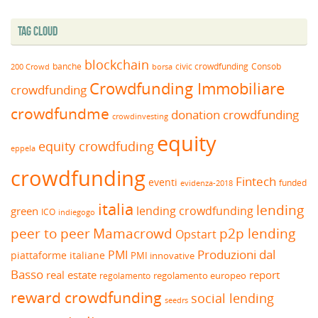
Tag Cloud
blockchain
banche
borsa
civic crowdfunding
Consob
200 Crowd
Crowdfunding Immobiliare
crowdfunding
crowdfundme
donation crowdfunding
crowdinvesting
equity
equity crowdfuding
eppela
crowdfunding
Fintech
eventi
funded
evidenza-2018
italia
lending
lending crowdfunding
green
ICO
indiegogo
peer to peer
Mamacrowd
p2p lending
Opstart
Produzioni dal
PMI
piattaforme italiane
PMI innovative
Basso
real estate
report
regolamento europeo
regolamento
reward crowdfunding
social lending
seedrs