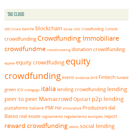
Tag Cloud
blockchain
banche
borsa
civic crowdfunding
Consob
200 Crowd
Crowdfunding Immobiliare
crowdfunding
crowdfundme
donation crowdfunding
crowdinvesting
equity
equity crowdfuding
eppela
crowdfunding
Fintech
eventi
funded
evidenza-2018
italia
lending
lending crowdfunding
green
ICO
indiegogo
peer to peer
Mamacrowd
p2p lending
Opstart
Produzioni dal
PMI
piattaforme italiane
PMI innovative
Basso
real estate
report
regolamento europeo
regolamento
reward crowdfunding
social lending
seedrs