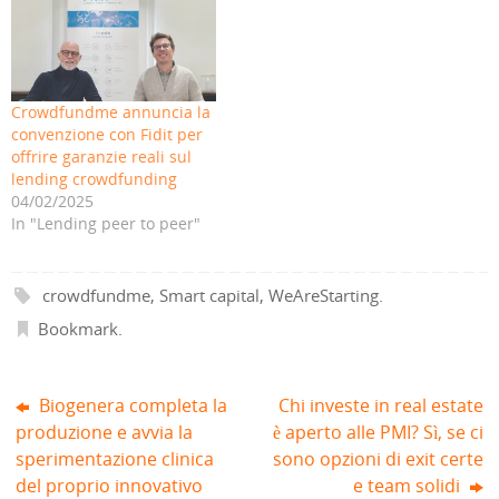
(
u
e
i
u
u
S
n
i
n
n
n
i
a
n
u
a
a
a
n
u
n
n
n
p
u
n
a
u
u
r
o
a
n
o
o
e
v
n
u
v
v
i
a
u
o
a
a
Crowdfundme annuncia la
n
f
o
v
f
f
u
i
v
a
i
i
convenzione con Fidit per
n
n
a
f
n
n
a
e
f
i
e
e
offrire garanzie reali sul
n
s
i
n
s
s
lending crowdfunding
u
t
n
e
t
t
o
r
e
s
r
r
04/02/2025
v
a
s
t
a
a
a
)
t
r
)
)
In "Lending peer to peer"
f
r
a
i
a
)
n
)
e
s
crowdfundme
,
Smart capital
,
WeAreStarting
.
t
r
a
Bookmark
.
)
Biogenera completa la
Chi investe in real estate
produzione e avvia la
è aperto alle PMI? Sì, se ci
sperimentazione clinica
sono opzioni di exit certe
del proprio innovativo
e team solidi