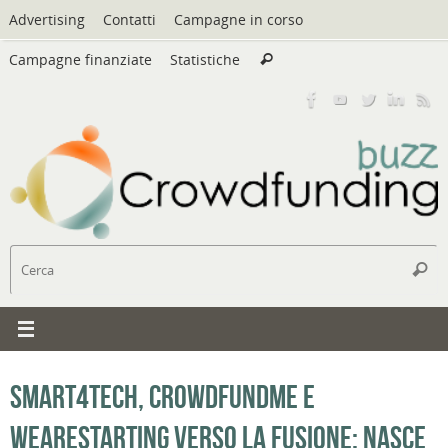
Vai
Advertising
Contatti
Campagne in corso
al
Cerca:
contenuto
Campagne finanziate
Statistiche
Cerca
C
Cerc
Smart4Tech, CrowdFundMe e
WeAreStarting verso la fusione: nasce