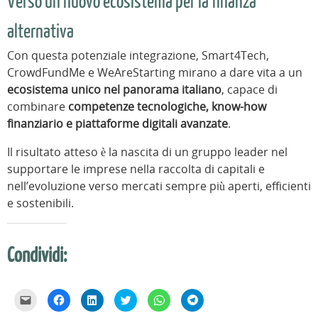
Verso un nuovo ecosistema per la finanza
alternativa
Con questa potenziale integrazione, Smart4Tech,
CrowdFundMe e WeAreStarting mirano a dare vita a un
ecosistema unico nel panorama italiano
, capace di
combinare
competenze tecnologiche, know-how
finanziario e piattaforme digitali avanzate
.
Il risultato atteso è la nascita di un gruppo leader nel
supportare le imprese nella raccolta di capitali e
nell’evoluzione verso mercati sempre più aperti, efficienti
e sostenibili.
Condividi:
F
F
F
F
F
F
a
a
a
a
a
a
i
i
i
i
i
i