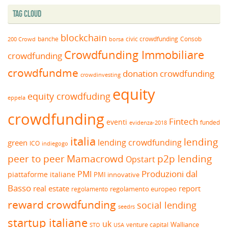
Tag Cloud
blockchain
banche
borsa
civic crowdfunding
Consob
200 Crowd
Crowdfunding Immobiliare
crowdfunding
crowdfundme
donation crowdfunding
crowdinvesting
equity
equity crowdfuding
eppela
crowdfunding
Fintech
eventi
funded
evidenza-2018
italia
lending
lending crowdfunding
green
ICO
indiegogo
peer to peer
Mamacrowd
p2p lending
Opstart
Produzioni dal
PMI
piattaforme italiane
PMI innovative
Basso
real estate
report
regolamento europeo
regolamento
reward crowdfunding
social lending
seedrs
startup italiane
uk
venture capital
Walliance
USA
STO