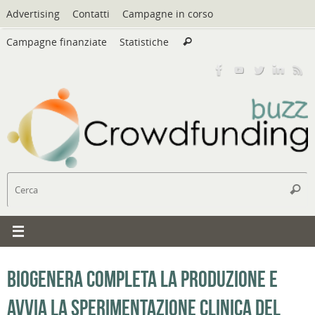
Vai
Advertising
Contatti
Campagne in corso
al
Cerca:
contenuto
Campagne finanziate
Statistiche
Cerca
C
Cerc
Biogenera completa la produzione e
avvia la sperimentazione clinica del