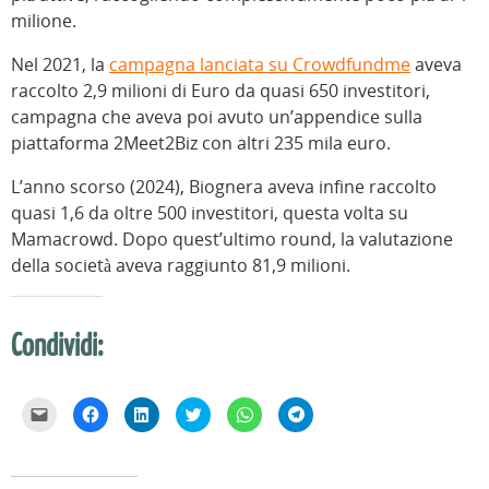
milione.
Nel 2021, la
campagna lanciata su Crowdfundme
aveva
raccolto 2,9 milioni di Euro da quasi 650 investitori,
campagna che aveva poi avuto un’appendice sulla
piattaforma 2Meet2Biz con altri 235 mila euro.
L’anno scorso (2024), Biognera aveva infine raccolto
quasi 1,6 da oltre 500 investitori, questa volta su
Mamacrowd. Dopo quest’ultimo round, la valutazione
della società aveva raggiunto 81,9 milioni.
Condividi:
F
F
F
F
F
F
a
a
a
a
a
a
i
i
i
i
i
i
c
c
c
c
c
c
l
l
l
l
l
l
i
i
i
i
i
i