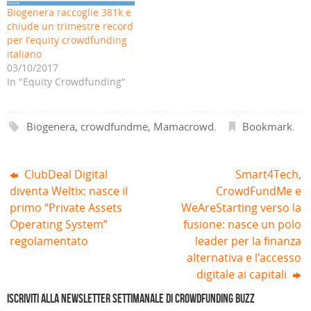
p
u
n
a
u
u
Biogenera raccoglie 381k e
r
o
a
n
o
o
e
v
n
u
v
v
chiude un trimestre record
i
a
u
o
a
a
per l’equity crowdfunding
n
f
o
v
f
f
u
i
v
a
i
i
italiano
n
n
a
f
n
n
a
e
f
i
e
e
03/10/2017
n
s
i
n
s
s
In "Equity Crowdfunding"
u
t
n
e
t
t
o
r
e
s
r
r
v
a
s
t
a
a
a
)
t
r
)
)
f
r
a
i
a
)
Biogenera
,
crowdfundme
,
Mamacrowd
.
Bookmark
.
n
)
e
s
t
r
ClubDeal Digital
Smart4Tech,
a
)
diventa Weltix: nasce il
CrowdFundMe e
primo “Private Assets
WeAreStarting verso la
Operating System”
fusione: nasce un polo
regolamentato
leader per la finanza
alternativa e l’accesso
digitale ai capitali
Iscriviti alla Newsletter settimanale di Crowdfunding Buzz