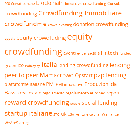
blockchain
banche
borsa
civic crowdfunding
Consob
200 Crowd
Crowdfunding Immobiliare
crowdfunding
crowdfundme
donation crowdfunding
crowdinvesting
equity
equity crowdfuding
eppela
crowdfunding
Fintech
eventi
funded
evidenza-2018
italia
lending
lending crowdfunding
green
ICO
indiegogo
peer to peer
Mamacrowd
p2p lending
Opstart
Produzioni dal
PMI
piattaforme italiane
PMI innovative
Basso
real estate
report
regolamento europeo
regolamento
reward crowdfunding
social lending
seedrs
startup italiane
uk
venture capital
Walliance
USA
STO
WeAreStarting