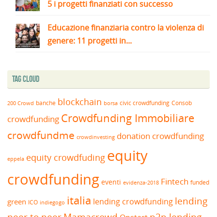
5 i progetti finanziati con successo
Educazione finanziaria contro la violenza di
genere: 11 progetti in...
Tag Cloud
blockchain
banche
borsa
civic crowdfunding
Consob
200 Crowd
Crowdfunding Immobiliare
crowdfunding
crowdfundme
donation crowdfunding
crowdinvesting
equity
equity crowdfuding
eppela
crowdfunding
Fintech
eventi
funded
evidenza-2018
italia
lending
lending crowdfunding
green
ICO
indiegogo