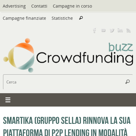
Vai
Advertising
Contatti
Campagne in corso
al
Cerca:
contenuto
Campagne finanziate
Statistiche
Cerca
C
Cerc
Smartika (Gruppo Sella) rinnova la sua
piattaforma di P2P lending in modalità