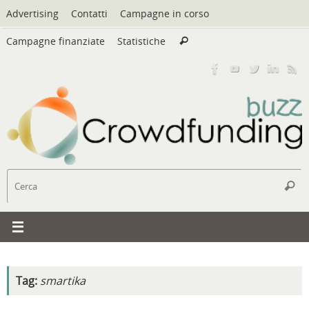
Vai
Advertising
Contatti
Campagne in corso
al
Cerca:
contenuto
Campagne finanziate
Statistiche
Cerca
C
Cerc
Tag:
smartika