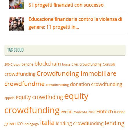
5 i progetti finanziati con successo
Educazione finanziaria contro la violenza di
genere: 11 progetti in...
Tag Cloud
blockchain
banche
borsa
civic crowdfunding
Consob
200 Crowd
Crowdfunding Immobiliare
crowdfunding
crowdfundme
donation crowdfunding
crowdinvesting
equity
equity crowdfuding
eppela
crowdfunding
Fintech
eventi
funded
evidenza-2018
italia
lending
lending crowdfunding
green
ICO
indiegogo