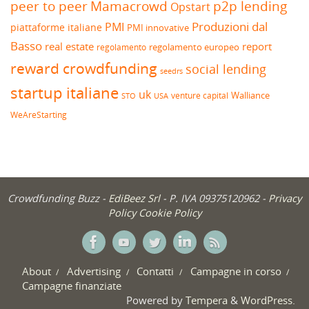
peer to peer
Mamacrowd
p2p lending
Opstart
Produzioni dal
PMI
piattaforme italiane
PMI innovative
Basso
real estate
report
regolamento europeo
regolamento
reward crowdfunding
social lending
seedrs
startup italiane
uk
venture capital
Walliance
USA
STO
WeAreStarting
Crowdfunding Buzz -
EdiBeez Srl
- P. IVA 09375120962 -
Privacy
Policy
Cookie Policy
About
Advertising
Contatti
Campagne in corso
Campagne finanziate
Powered by
Tempera
&
WordPress.