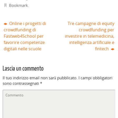
s
Bookmark
.
t
r
a
)
Online i progetti di
Tre campagne di equity
crowdfunding di
crowdfunding per
Fastweb4School per
investire in telemedicina,
favorire competenze
intelligenza artificiale e
digitali nelle scuole
fintech
Lascia un commento
Il tuo indirizzo email non sarà pubblicato.
I campi obbligatori
sono contrassegnati
*