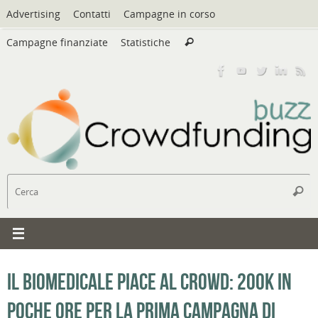
Vai
Advertising
Contatti
Campagne in corso
al
Cerca:
contenuto
Campagne finanziate
Statistiche
Cerca
C
Cerc
Il biomedicale piace al crowd: 200k in
poche ore per la prima campagna di