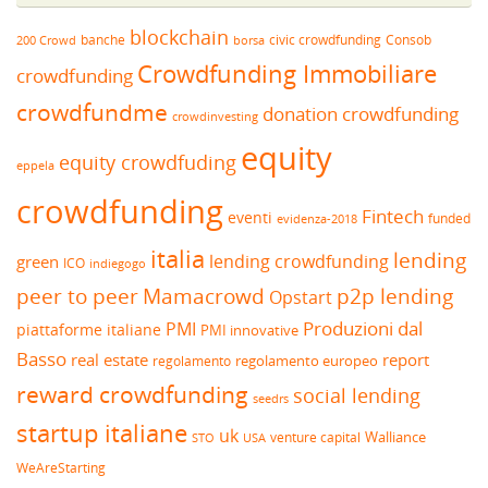
blockchain
banche
borsa
civic crowdfunding
Consob
200 Crowd
Crowdfunding Immobiliare
crowdfunding
crowdfundme
donation crowdfunding
crowdinvesting
equity
equity crowdfuding
eppela
crowdfunding
Fintech
eventi
funded
evidenza-2018
italia
lending
lending crowdfunding
green
ICO
indiegogo
peer to peer
Mamacrowd
p2p lending
Opstart
Produzioni dal
PMI
piattaforme italiane
PMI innovative
Basso
real estate
report
regolamento europeo
regolamento
reward crowdfunding
social lending
seedrs
startup italiane
uk
venture capital
Walliance
USA
STO
WeAreStarting