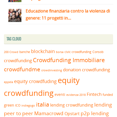
Educazione finanziaria contro la violenza di
genere: 11 progetti in...
Tag Cloud
blockchain
banche
borsa
civic crowdfunding
Consob
200 Crowd
Crowdfunding Immobiliare
crowdfunding
crowdfundme
donation crowdfunding
crowdinvesting
equity
equity crowdfuding
eppela
crowdfunding
Fintech
eventi
funded
evidenza-2018
italia
lending
lending crowdfunding
green
ICO
indiegogo
peer to peer
Mamacrowd
p2p lending
Opstart