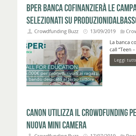
BPER Banca cofinanzierà le campa
selezionati su ProduzionidalBass
Crowdfunding Buzz
13/09/2019
Cro
La banca co
call “Teen 
Leggi tutt
Canon utilizza il crowdfunding per
nuova mini camera