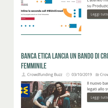
L’ateneo mi
su Produzio
Leggi tutt
Banca Etica lancia un bando di c
femminile
Crowdfunding Buzz
03/10/2019
Cro
Il nuovo ba
legati allo
Leggi tutt