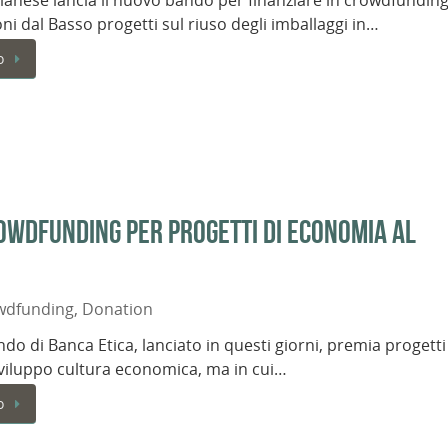
lanese lancia il nuovo bando per finanziare in crowdfundin
ni dal Basso progetti sul riuso degli imballaggi in…
o
rowdfunding per progetti di economia al
wdfunding
,
Donation
ndo di Banca Etica, lanciato in questi giorni, premia progetti
 sviluppo cultura economica, ma in cui…
o