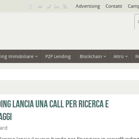
Advertising
Contatti
Camp
ing Immobiliare
P2P Lending
Blockchain
Altro
R
ing lancia una call per ricerca e
aggi
ard