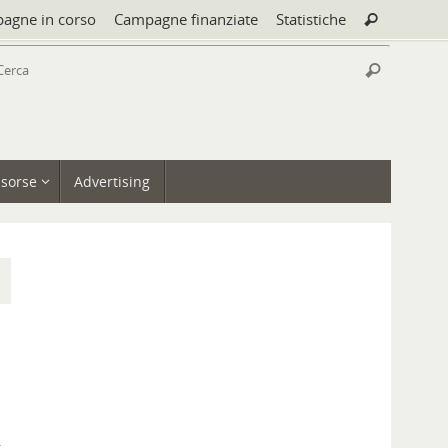
Cerca:
agne in corso
Campagne finanziate
Statistiche
Cerca
Cerca:
Cerca
isorse
Advertising