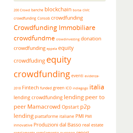
blockchain
banche
borsa
civic
200 Crowd
crowdfunding
crowdfunding
Consob
Crowdfunding Immobiliare
crowdfundme
donation
crowdinvesting
equity
crowdfunding
eppela
equity
crowdfuding
crowdfunding
eventi
evidenza-
italia
Fintech
green
funded
ICO
2018
indiegogo
lending peer to
lending crowdfunding
peer
Mamacrowd
p2p
Opstart
lending
PMI
piattaforme italiane
PMI
Produzioni dal Basso
real estate
innovative
report
regolamento europeo
regolamento