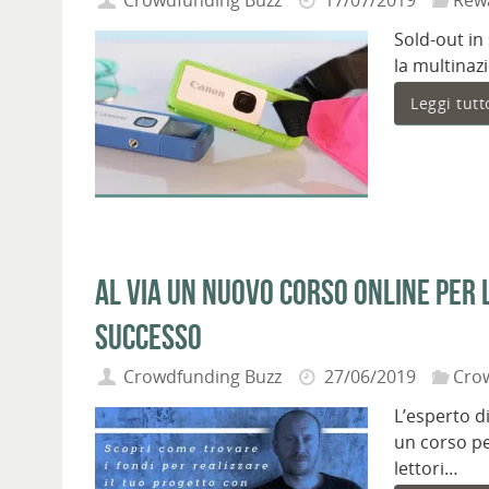
Crowdfunding Buzz
17/07/2019
Rew
Sold-out in
la multinaz
Leggi tutt
Al via un nuovo corso online per
successo
Crowdfunding Buzz
27/06/2019
Cro
L’esperto d
un corso pe
lettori…