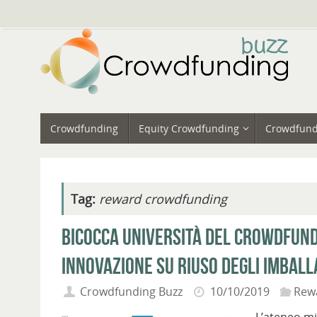
Vai
al
contenuto
Vai
Crowdfunding
Equity Crowdfunding
Crowdfund
al
contenuto
Tag:
reward crowdfunding
Bicocca Università del Crowdfund
innovazione su riuso degli imball
Crowdfunding Buzz
10/10/2019
Rew