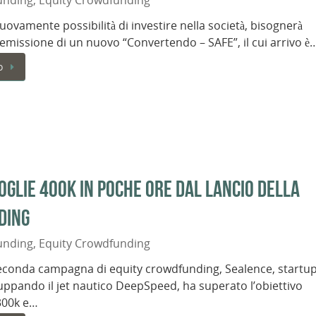
unding
,
Equity Crowdfunding
uovamente possibilità di investire nella società, bisognerà
’emissione di un nuovo “Convertendo – SAFE”, il cui arrivo è
o
glie 400k in poche ore dal lancio della
ding
unding
,
Equity Crowdfunding
econda campagna di equity crowdfunding, Sealence, startu
luppando il jet nautico DeepSpeed, ha superato l’obiettivo
300k e…