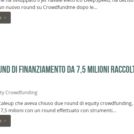
he ha sviluppato il jet navale elettrico DeepSpeed, ha deciso
e un nuovo round su Crowdfundme dopo le…
o
nd di finanziamento da 7,5 milioni raccol
ity Crowdfunding
caleup che aveva chiuso due round di equity crowdfunding,
 7,5 milioni con un round effettuato con strumenti…
o