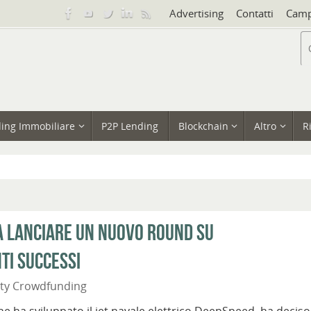
Advertising
Contatti
Camp
ing Immobiliare
P2P Lending
Blockchain
Altro
R
 a lanciare un nuovo round su
ti successi
ity Crowdfunding