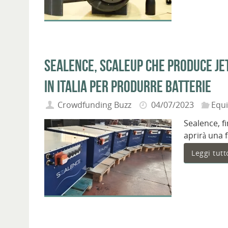
Sealence, scaleup che produce jet
in Italia per produrre batterie
Crowdfunding Buzz
04/07/2023
Equ
Sealence, f
aprirà una 
Leggi tutt