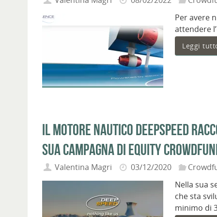
Valentina Magri
08/02/2022
Crowdf
Per avere n
attendere l
Leggi tutt
Il motore nautico DeepSpeed racco
sua campagna di equity crowdfun
Valentina Magri
03/12/2020
Crowdf
Nella sua s
che sta svi
minimo di 