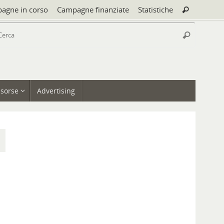
Cerca:
agne in corso
Campagne finanziate
Statistiche
Cerca
Cerca:
Cerca
isorse
Advertising