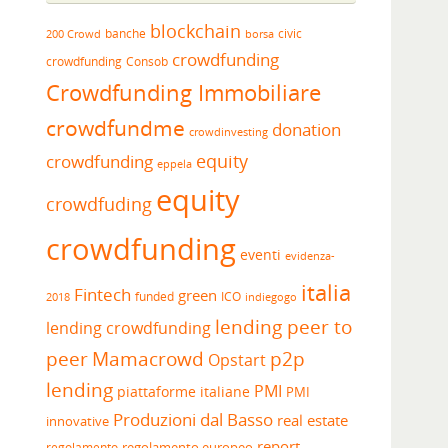
blockchain
banche
borsa
civic
200 Crowd
crowdfunding
crowdfunding
Consob
Crowdfunding Immobiliare
crowdfundme
donation
crowdinvesting
equity
crowdfunding
eppela
equity
crowdfuding
crowdfunding
eventi
evidenza-
italia
Fintech
green
funded
ICO
2018
indiegogo
lending peer to
lending crowdfunding
peer
Mamacrowd
p2p
Opstart
lending
PMI
piattaforme italiane
PMI
Produzioni dal Basso
real estate
innovative
report
regolamento europeo
regolamento