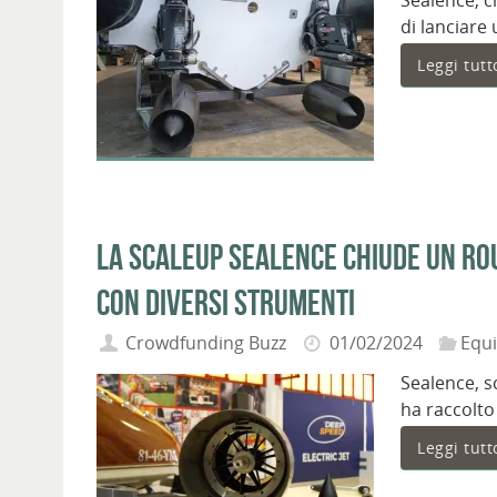
Sealence, c
di lanciar
Leggi tutt
La scaleup Sealence chiude un rou
con diversi strumenti
Crowdfunding Buzz
01/02/2024
Equ
Sealence, s
ha raccolto
Leggi tutt