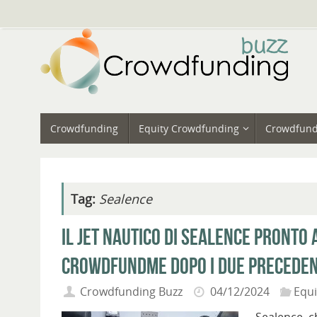
Vai
al
contenuto
Vai
Crowdfunding
Equity Crowdfunding
Crowdfund
al
contenuto
Tag:
Sealence
Il jet nautico di Sealence pronto
Crowdfundme dopo i due preceden
Crowdfunding Buzz
04/12/2024
Equ