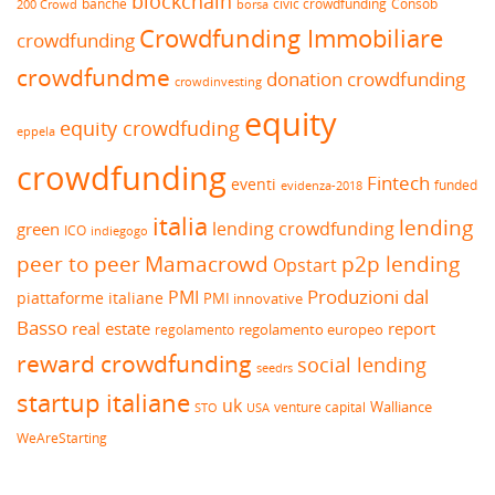
blockchain
banche
borsa
civic crowdfunding
Consob
200 Crowd
Crowdfunding Immobiliare
crowdfunding
crowdfundme
donation crowdfunding
crowdinvesting
equity
equity crowdfuding
eppela
crowdfunding
Fintech
eventi
funded
evidenza-2018
italia
lending
lending crowdfunding
green
ICO
indiegogo
peer to peer
Mamacrowd
p2p lending
Opstart
Produzioni dal
PMI
piattaforme italiane
PMI innovative
Basso
real estate
report
regolamento europeo
regolamento
reward crowdfunding
social lending
seedrs
startup italiane
uk
venture capital
Walliance
USA
STO
WeAreStarting