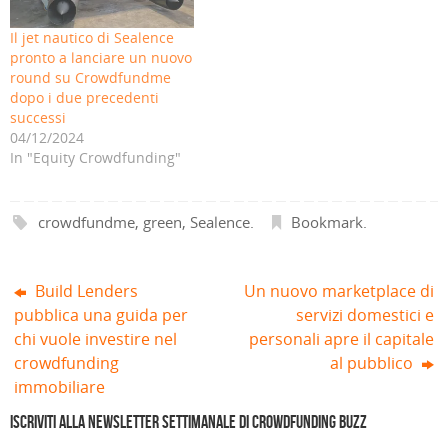
i
a
n
u
a
a
a
n
u
n
n
n
p
u
n
a
u
u
Il jet nautico di Sealence
r
o
a
n
o
o
e
v
n
u
v
v
pronto a lanciare un nuovo
i
a
u
o
a
a
round su Crowdfundme
n
f
o
v
f
f
u
i
v
a
i
i
dopo i due precedenti
n
n
a
f
n
n
a
e
f
i
e
e
successi
n
s
i
n
s
s
04/12/2024
u
t
n
e
t
t
o
r
e
s
r
r
In "Equity Crowdfunding"
v
a
s
t
a
a
a
)
t
r
)
)
f
r
a
i
a
)
n
)
crowdfundme
,
green
,
Sealence
.
Bookmark
.
e
s
t
r
a
)
Build Lenders
Un nuovo marketplace di
pubblica una guida per
servizi domestici e
chi vuole investire nel
personali apre il capitale
crowdfunding
al pubblico
immobiliare
Iscriviti alla Newsletter settimanale di Crowdfunding Buzz