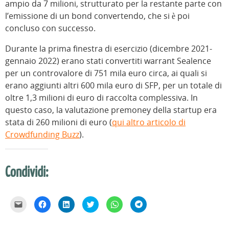
ampio da 7 milioni, strutturato per la restante parte con
l’emissione di un bond convertendo, che si è poi
concluso con successo.
Durante la prima finestra di esercizio (dicembre 2021-
gennaio 2022) erano stati convertiti warrant Sealence
per un controvalore di 751 mila euro circa, ai quali si
erano aggiunti altri 600 mila euro di SFP, per un totale di
oltre 1,3 milioni di euro di raccolta complessiva. In
questo caso, la valutazione premoney della startup era
stata di 260 milioni di euro (
qui altro articolo di
Crowdfunding Buzz
).
Condividi:
F
F
F
F
F
F
a
a
a
a
a
a
i
i
i
i
i
i
c
c
c
c
c
c
l
l
l
l
l
l