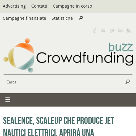
Vai
Advertising
Contatti
Campagne in corso
al
Cerca:
contenuto
Campagne finanziate
Statistiche
Cerca
C
Cerc
Sealence, scaleup che produce jet
nautici elettrici, aprirà una