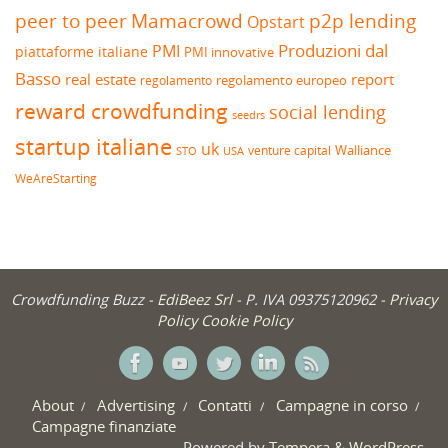
peer to peer
Mamacrowd
p2p lending
Opstart
Produzioni dal
PMI
piattaforme italiane
PMI innovative
Basso
real estate
report
regolamento europeo
regolamento
reward crowdfunding
social lending
seedrs
startup italiane
uk
venture capital
Walliance
USA
STO
WeAreStarting
Crowdfunding Buzz -
EdiBeez Srl
- P. IVA 09375120962 -
Privacy
Policy
Cookie Policy
About
Advertising
Contatti
Campagne in corso
Campagne finanziate
Powered by
Tempera
&
WordPress.