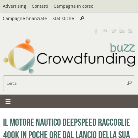
Vai
Advertising
Contatti
Campagne in corso
al
Cerca:
contenuto
Campagne finanziate
Statistiche
Cerca
C
Cerc
Il motore nautico DeepSpeed raccoglie
400k in poche ore dal lancio della sua