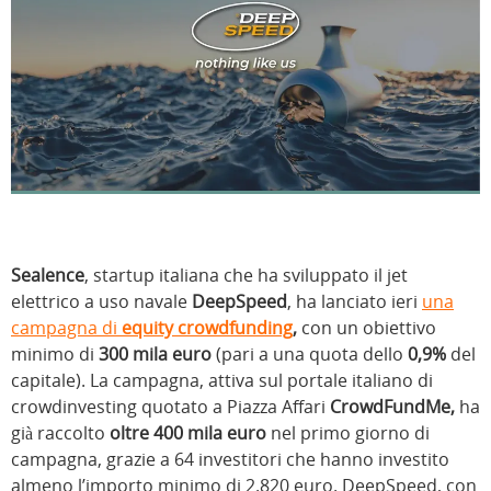
Sealence
, startup italiana che ha sviluppato il jet
elettrico a uso navale
DeepSpeed
, ha lanciato ieri
una
campagna di
equity crowdfunding
,
con un obiettivo
minimo di
300 mila euro
(pari a una quota dello
0,9%
del
capitale). La campagna, attiva sul portale italiano di
crowdinvesting quotato a Piazza Affari
CrowdFundMe,
ha
già raccolto
oltre 400 mila euro
nel primo giorno di
campagna, grazie a 64 investitori che hanno investito
almeno l’importo minimo di 2.820 euro. DeepSpeed, con