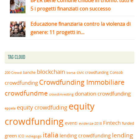
BPER Bene Comune chiude in trionfo: tutti e
5 i progetti finanziati con successo
Educazione finanziaria contro la violenza di
genere: 11 progetti in...
Tag Cloud
blockchain
banche
borsa
civic crowdfunding
Consob
200 Crowd
Crowdfunding Immobiliare
crowdfunding
crowdfundme
donation crowdfunding
crowdinvesting
equity
equity crowdfuding
eppela
crowdfunding
Fintech
eventi
funded
evidenza-2018
italia
lending
lending crowdfunding
green
ICO
indiegogo