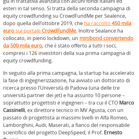
già in trattativa avanzata con alcuni fondi italiani ed
esteri in tal senso. Si tratta della seconda campagna di
equity crowdfunding su CrowdFundMe per Sealence,
dopo quella dell’ottobre 2019, che
ha raccolto
450 mila
euro
sul portale
CrowdFundMe
. Inoltre Sealance ha
collocato, in pieno lockdown, un
minibond convertendo
da
500 mila euro
, che è stato offerto a tutti i soci,
compresi i 126 investitori della sua prima campagna di
equity crowdfunding.
In seguito alla prima campagna, la startup ha accelerato
la fase di ingegnerizzazione, ha avviato un dottorato di
ricerca presso l’Università di Padova (una delle tre
università partner dei jet) e ha assunto 10 persone –
soprattutto progettisti e ingegneri – tra cui il CTO
Marco
Cassinelli
, ex direttore tecnico in MV Agusta, con un
passato di progettista ai massimi livelli in Alfa Romeo,
Lamborghini, Audi, Maserati, a fianco del responsabile
scientifico del progetto DeepSpeed, il Prof.
Ernesto