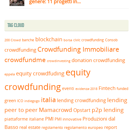
genere: 11 progetti in...
Tag Cloud
blockchain
banche
borsa
civic crowdfunding
Consob
200 Crowd
Crowdfunding Immobiliare
crowdfunding
crowdfundme
donation crowdfunding
crowdinvesting
equity
equity crowdfuding
eppela
crowdfunding
Fintech
eventi
funded
evidenza-2018
italia
lending
lending crowdfunding
green
ICO
indiegogo
peer to peer
Mamacrowd
p2p lending
Opstart
Produzioni dal
PMI
piattaforme italiane
PMI innovative
Basso
real estate
report
regolamento europeo
regolamento