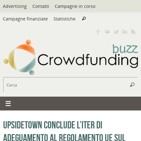
Vai
Advertising
Contatti
Campagne in corso
al
Cerca:
contenuto
Campagne finanziate
Statistiche
Cerca
C
Cerc
UpsideTown conclude l’iter di
adeguamento al Regolamento UE sul