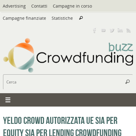
Vai
Advertising
Contatti
Campagne in corso
al
Cerca:
contenuto
Campagne finanziate
Statistiche
Cerca
C
Cerc
Yeldo Crowd autorizzata UE sia per
equity sia per lending crowdfunding