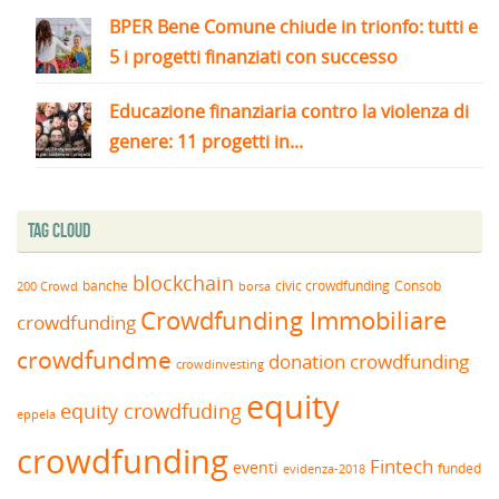
BPER Bene Comune chiude in trionfo: tutti e
5 i progetti finanziati con successo
Educazione finanziaria contro la violenza di
genere: 11 progetti in...
Tag Cloud
blockchain
banche
borsa
civic crowdfunding
Consob
200 Crowd
Crowdfunding Immobiliare
crowdfunding
crowdfundme
donation crowdfunding
crowdinvesting
equity
equity crowdfuding
eppela
crowdfunding
Fintech
eventi
funded
evidenza-2018