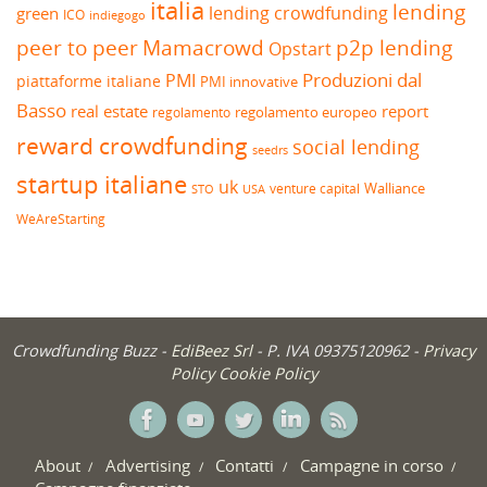
italia
lending
lending crowdfunding
green
ICO
indiegogo
peer to peer
Mamacrowd
p2p lending
Opstart
Produzioni dal
PMI
piattaforme italiane
PMI innovative
Basso
real estate
report
regolamento europeo
regolamento
reward crowdfunding
social lending
seedrs
startup italiane
uk
venture capital
Walliance
USA
STO
WeAreStarting
Crowdfunding Buzz -
EdiBeez Srl
- P. IVA 09375120962 -
Privacy
Policy
Cookie Policy
About
Advertising
Contatti
Campagne in corso