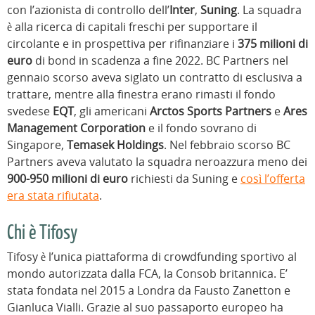
con l’azionista di controllo dell’
Inter
,
Suning
. La squadra
è alla ricerca di capitali freschi per supportare il
circolante e in prospettiva per rifinanziare i
375 milioni di
euro
di bond in scadenza a fine 2022. BC Partners nel
gennaio scorso aveva siglato un contratto di esclusiva a
trattare, mentre alla finestra erano rimasti il fondo
svedese
EQT
, gli americani
Arctos Sports Partners
e
Ares
Management Corporation
e il fondo sovrano di
Singapore,
Temasek Holdings
. Nel febbraio scorso BC
Partners aveva valutato la squadra neroazzura meno dei
900-950 milioni di euro
richiesti da Suning e
così l’offerta
era stata rifiutata
.
Chi è Tifosy
Tifosy è l’unica piattaforma di crowdfunding sportivo al
mondo autorizzata dalla FCA, la Consob britannica. E’
stata fondata nel 2015 a Londra da Fausto Zanetton e
Gianluca Vialli. Grazie al suo passaporto europeo ha