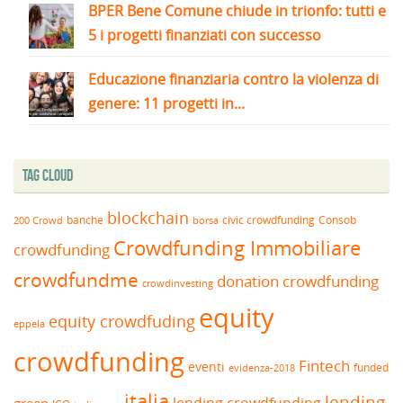
BPER Bene Comune chiude in trionfo: tutti e
5 i progetti finanziati con successo
Educazione finanziaria contro la violenza di
genere: 11 progetti in...
Tag Cloud
blockchain
banche
borsa
civic crowdfunding
Consob
200 Crowd
Crowdfunding Immobiliare
crowdfunding
crowdfundme
donation crowdfunding
crowdinvesting
equity
equity crowdfuding
eppela
crowdfunding
Fintech
eventi
funded
evidenza-2018
italia
lending
lending crowdfunding