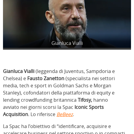
Gianluca Vialli
Gianluca Vialli
(leggenda di Juventus, Sampdoria e
Chelsea) e
Fausto Zanetton
(specialista nei settori
media, tech e sport in Goldman Sachs e Morgan
Stanley), cofondatori della piattaforma di equity e
lending crowdfunding britannica
Tifosy,
hanno
avviato nei giorni scorsi la Spac
Iconic Sports
Acquisition
. Lo riferisce
BeBeez
.
La Spac ha l’obiettivo di “identificare, acquisire e
accelerare business nel settore sportivo o in comparti