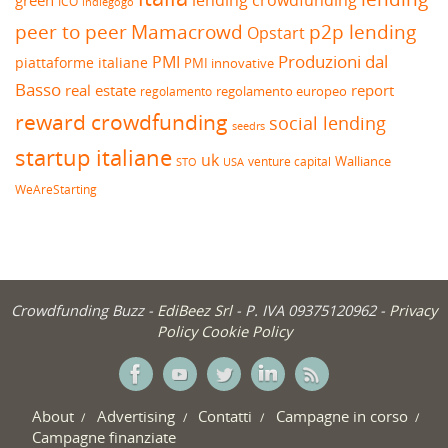
green
ICO
indiegogo
peer to peer
Mamacrowd
p2p lending
Opstart
Produzioni dal
PMI
piattaforme italiane
PMI innovative
Basso
real estate
report
regolamento europeo
regolamento
reward crowdfunding
social lending
seedrs
startup italiane
uk
venture capital
Walliance
USA
STO
WeAreStarting
Crowdfunding Buzz -
EdiBeez Srl
- P. IVA 09375120962 -
Privacy
Policy
Cookie Policy
About
Advertising
Contatti
Campagne in corso
Campagne finanziate