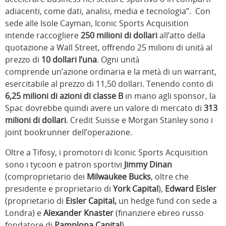
adiacenti, come dati, analisi, media e tecnologia”. Con
sede alle Isole Cayman, Iconic Sports Acquisition
intende raccogliere
250 milioni di dollari
all’atto della
quotazione a Wall Street, offrendo 25 milioni di unità al
prezzo di
10 dollari l’una
. Ogni unità
comprende un’azione ordinaria e la metà di un warrant,
esercitabile al prezzo di 11,50 dollari. Tenendo conto di
6,25 milioni di azioni di classe B
in mano
agli sponsor, la
Spac dovrebbe quindi avere un valore di mercato di
313
milioni di dollari
. Credit Suisse e Morgan Stanley sono i
joint bookrunner dell’operazione.
Oltre a Tifosy, i promotori di Iconic Sports Acquisition
sono i tycoon e patron sportivi
Jimmy Dinan
(comproprietario dei
Milwaukee Bucks
, oltre che
presidente e proprietario di
York Capital
),
Edward Eisler
(proprietario di
Eisler Capital,
un hedge fund con sede a
Londra) e
Alexander Knaster
(finanziere ebreo russo
fondatore di
Pamplona Capital
).