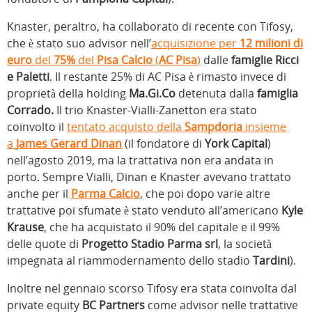
Knaster, peraltro, ha collaborato di recente con Tifosy,
che è stato suo advisor nell’
acquisizione per
12 milioni di
euro
del
75%
del
Pisa Calcio
(
AC Pisa
)
dalle
famiglie Ricci
e Paletti
. Il restante 25% di AC Pisa è rimasto invece di
proprietà della holding
Ma.Gi.Co
detenuta dalla
famiglia
Corrado.
Il trio Knaster-Vialli-Zanetton era stato
coinvolto il
tentato acquisto della
Sampdoria
insieme
a
James Gerard Dinan
(il fondatore di
York Capital
)
nell’agosto 2019, ma la trattativa non era andata in
porto. Sempre Vialli, Dinan e Knaster avevano trattato
anche per il
Parma Calcio
, che poi dopo varie altre
trattative poi sfumate è stato venduto all’americano
Kyle
Krause
, che ha acquistato il 90% del capitale e il 99%
delle quote di
Progetto Stadio Parma s
rl
, la società
impegnata al riammodernamento dello stadio
Tardini
).
Inoltre nel gennaio scorso Tifosy era stata coinvolta dal
private equity
BC Partners
come advisor nelle trattative