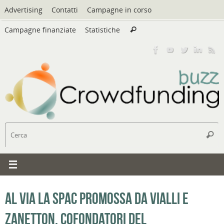
Vai
Advertising
Contatti
Campagne in corso
al
Cerca:
contenuto
Campagne finanziate
Statistiche
Cerca
C
Cerc
Al via la Spac promossa da Vialli e
Zanetton, cofondatori del