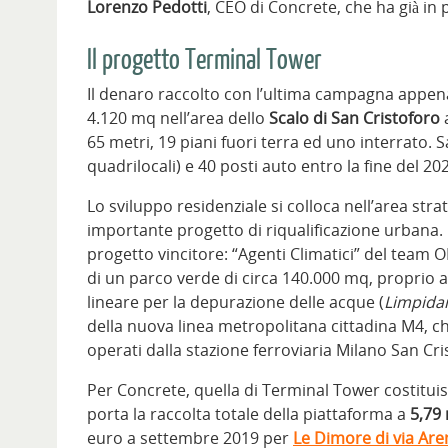
Lorenzo Pedotti
, CEO di Concrete, che ha già in p
Il progetto Terminal Tower
Il denaro raccolto con l’ultima campagna appena
4.120 mq nell’area dello
Scalo di San Cristoforo
a
65 metri, 19 piani fuori terra ed uno interrato. Sar
quadrilocali) e 40 posti auto entro la fine del 20
Lo sviluppo residenziale si colloca nell’area stra
importante progetto di riqualificazione urbana. 
progetto vincitore: “Agenti Climatici” del team
di un parco verde di circa 140.000 mq, proprio 
lineare per la depurazione delle acque (
Limpida
della nuova linea metropolitana cittadina M4, c
operati dalla stazione ferroviaria Milano San Cri
Per Concrete, quella di Terminal Tower costitu
porta la raccolta totale della piattaforma a
5,79 
euro a settembre 2019 per
Le Dimore di via Ar