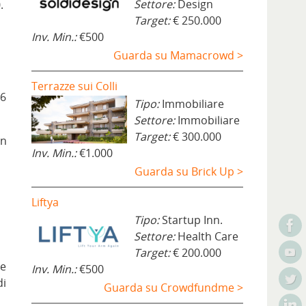
Settore:
Design
.
Target:
€ 250.000
Inv. Min.:
€500
Guarda su Mamacrowd >
Terrazze sui Colli
 6
Tipo:
Immobiliare
Settore:
Immobiliare
Target:
€ 300.000
un
Inv. Min.:
€1.000
Guarda su Brick Up >
e
Liftya
Tipo:
Startup Inn.
Settore:
Health Care
Target:
€ 200.000
he
Inv. Min.:
€500
di
Guarda su Crowdfundme >