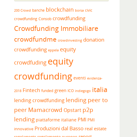
blockchain
banche
borsa
civic
200 Crowd
crowdfunding
crowdfunding
Consob
Crowdfunding Immobiliare
crowdfundme
donation
crowdinvesting
equity
crowdfunding
eppela
equity
crowdfuding
crowdfunding
eventi
evidenza-
italia
Fintech
green
funded
ICO
2018
indiegogo
lending peer to
lending crowdfunding
peer
Mamacrowd
p2p
Opstart
lending
PMI
piattaforme italiane
PMI
Produzioni dal Basso
real estate
innovative
report
regolamento europeo
regolamento