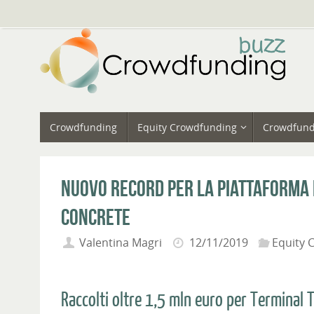
Vai
al
contenuto
Vai
Crowdfunding
Equity Crowdfunding
Crowdfund
al
contenuto
Nuovo record per la piattaforma 
Concrete
Valentina Magri
12/11/2019
Equity 
Raccolti oltre 1,5 mln euro per Terminal T