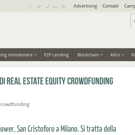
Advertising
Contatti
Camp
ing Immobiliare
P2P Lending
Blockchain
Altro
R
di real estate equity crowdfunding
Crowdfunding
ower, San Cristoforo a Milano. Si tratta della