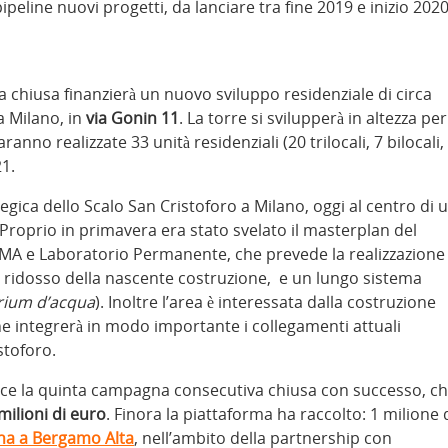
ipeline nuovi progetti, da lanciare tra fine 2019 e inizio 2020
 chiusa finanzierà un nuovo sviluppo residenziale di circa
 Milano, in
via Gonin 11
. La torre si svilupperà in altezza per
anno realizzate 33 unità residenziali (20 trilocali, 7 bilocali,
21.
tegica dello Scalo San Cristoforo a Milano, oggi al centro di 
Proprio in primavera era stato svelato il masterplan del
 OMA e Laboratorio Permanente, che prevede la realizzazion
a ridosso della nascente costruzione, e un lungo sistema
rium d’acqua
). Inoltre l’area è interessata dalla costruzione
he integrerà in modo importante i collegamenti attuali
stoforo.
isce la quinta campagna consecutiva chiusa con successo, c
milioni di euro
. Finora la piattaforma ha raccolto: 1 milione 
ena a Bergamo Alta
, nell’ambito della partnership con