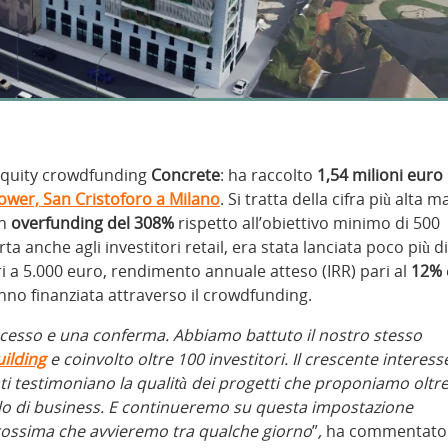
 equity crowdfunding
Concrete
: ha raccolto
1,54 milioni euro
ower, San Cristoforo a Milano
. Si tratta della cifra più alta m
un
overfunding del 308%
rispetto all’obiettivo minimo di 500
anche agli investitori retail, era stata lanciata poco più di
i a 5.000 euro, rendimento annuale atteso (IRR) pari al
12%
hanno finanziata attraverso il crowdfunding.
cesso e una conferma. Abbiamo battuto il nostro stesso
uilding
e coinvolto oltre 100 investitori. Il crescente interess
icati testimoniano la qualità dei progetti che proponiamo oltr
llo di business. E continueremo su questa impostazione
prossima che avvieremo tra qualche giorno
”
,
ha commentato