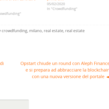
05/02/2020
In "Crowdfunding"
Crowdfunding"
y crowdfunding
,
milano
,
real estate
,
real estate
di
Opstart chiude un round con Aleph Financ
e si prepara ad abbracciare la blockchai
con una nuova versione del portale