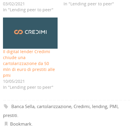
c
o
k
t
p
a
03/02/2021
In "Lending peer to peer"
o
k
e
t
p
m
v
(
d
e
(
(
In "Lending peer to peer"
i
S
I
r
S
S
a
i
n
(
i
i
e
a
(
S
a
a
-
p
S
i
p
p
m
r
i
a
r
r
a
e
a
p
e
e
i
i
p
r
i
i
l
n
r
e
n
n
(
u
e
i
u
u
S
n
i
n
n
n
i
a
n
u
a
a
Il digital lender Credimi
a
n
u
n
n
n
p
u
n
a
u
u
chiude una
r
o
a
n
o
o
e
v
n
u
v
v
cartolarizzazione da 50
i
a
u
o
a
a
mln di euro di prestiti alle
n
f
o
v
f
f
u
i
v
a
i
i
pmi
n
n
a
f
n
n
a
e
f
i
e
e
10/05/2021
n
s
i
n
s
s
In "Lending peer to peer"
u
t
n
e
t
t
o
r
e
s
r
r
v
a
s
t
a
a
a
)
t
r
)
)
f
r
a
i
a
)
Banca Sella
,
cartolarizzazione
,
Credimi
,
lending
,
PMI
,
n
)
e
prestiti
.
s
t
r
Bookmark
.
a
)