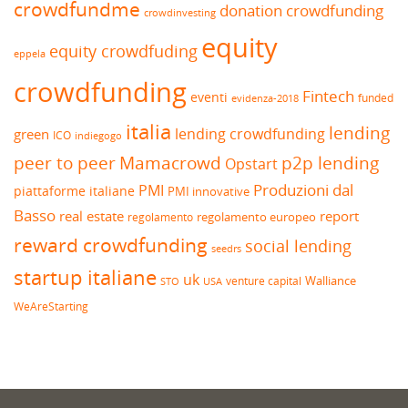
crowdfundme
donation crowdfunding
crowdinvesting
equity
equity crowdfuding
eppela
crowdfunding
Fintech
eventi
funded
evidenza-2018
italia
lending
lending crowdfunding
green
ICO
indiegogo
peer to peer
Mamacrowd
p2p lending
Opstart
Produzioni dal
PMI
piattaforme italiane
PMI innovative
Basso
real estate
report
regolamento europeo
regolamento
reward crowdfunding
social lending
seedrs
startup italiane
uk
venture capital
Walliance
USA
STO
WeAreStarting