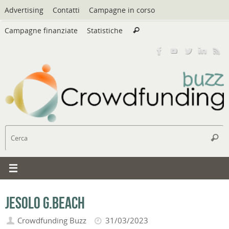
Vai
Advertising
Contatti
Campagne in corso
al
Cerca:
contenuto
Campagne finanziate
Statistiche
Cerca
C
Cerc
Jesolo g.beach
Crowdfunding Buzz
31/03/2023