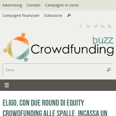
Vai
Advertising
Contatti
Campagne in corso
al
Cerca:
contenuto
Campagne finanziate
Statistiche
Cerca
C
Cerc
Eligo, con due round di equity
crowdfunding alle spalle, incassa un