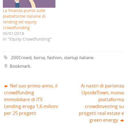
S
n
i
n
n
n
i
a
n
u
a
a
La finanza punta sulle
a
n
u
n
n
n
p
u
n
a
u
u
piattaforme italiane di
r
o
a
n
o
o
e
v
n
u
v
v
lending ed equity
i
a
u
o
a
a
crowdfunding
n
f
o
v
f
f
u
i
v
a
i
i
05/01/2018
n
n
a
f
n
n
a
e
f
i
e
e
In "Equity Crowdfunding"
n
s
i
n
s
s
u
t
n
e
t
t
o
r
e
s
r
r
v
a
s
t
a
a
a
)
t
r
)
)
200Crowd
,
borsa
,
fashion
,
startup italiane
.
f
r
a
i
a
)
n
)
Bookmark
.
e
s
t
r
a
Nel suo primo anno, il
Ai nastri di partenza
)
crowdfunding
UpsideTown, nuova
immobiliare di ITS
piattaforma
Lending eroga 1,6 milioni
crowdinvesting su
per 25 progetti
progetti real estate e
green energy