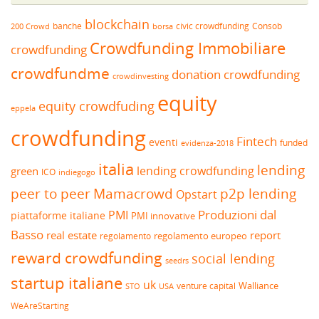
blockchain
banche
borsa
civic crowdfunding
Consob
200 Crowd
Crowdfunding Immobiliare
crowdfunding
crowdfundme
donation crowdfunding
crowdinvesting
equity
equity crowdfuding
eppela
crowdfunding
Fintech
eventi
funded
evidenza-2018
italia
lending
lending crowdfunding
green
ICO
indiegogo
peer to peer
Mamacrowd
p2p lending
Opstart
Produzioni dal
PMI
piattaforme italiane
PMI innovative
Basso
real estate
report
regolamento europeo
regolamento
reward crowdfunding
social lending
seedrs
startup italiane
uk
venture capital
Walliance
USA
STO
WeAreStarting