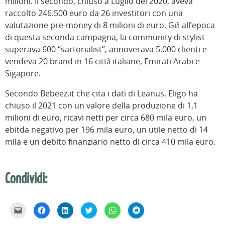
milioni. Il secondo, chiuso a Luglio del 2020, aveva
raccolto 246.500 euro da 26 investitori con una
valutazione pre-money di 8 milioni di euro. Già all’epoca
di questa seconda campagna, la community di stylist
superava 600 “sartorialist”, annoverava 5.000 clienti e
vendeva 20 brand in 16 città italiane, Emirati Arabi e
Sigapore.
Secondo Bebeez.it che cita i dati di Leanus, Eligo ha
chiuso il 2021 con un valore della produzione di 1,1
milioni di euro, ricavi netti per circa 680 mila euro, un
ebitda negativo per 196 mila euro, un utile netto di 14
mila e un debito finanziario netto di circa 410 mila euro.
Condividi:
F
F
F
F
F
F
a
a
a
a
a
a
i
i
i
i
i
i