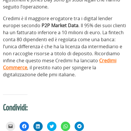
seguito l’operazione.
Credimi è il maggiore erogatore tra i digital lender
europei secondo
P2P Market Data
. Il 95% dei suoi clienti
ha un fatturato inferiore a 10 milioni di euro. La fintech
conta 80 dipendenti ed è regolata come una banca:
l’unica differenza è che ha la licenza da intermediario e
non raccoglie risorse a titolo di deposito. Ricordiamo
infine che questo mese Credimi ha lanciato
Credimi
Commerce
, il prestito nato per spingere la
digitalizzazione delle pmi italiane.
Condividi:
F
F
F
F
F
F
a
a
a
a
a
a