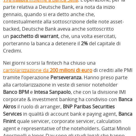
parte relativa a Deutsche Bank, era nota da inizio
gennaio, quando si era detto anche che,
contestualmente alla sottoscrizione delle note asset-
backed, Deutsche Bank aveva anche sottoscritto
un
pacchetto di warrant
, che, una volta esercitati,
porteranno la banca a detenere il
2%
del capitale di
Credimi.
Nei giorni scorsi la fintech ha chiuso una
cartolarizzazione da
200 milioni di euro
di crediti alle PMI
tramite l’operazione
Perseveranza
. Hanno preso parte
alla cartolarizzazione in veste di senior noteholder
Banco BPM
e
Intesa Sanpaolo
, che con la divisione IMI
corporate & investment banking ha condiviso con
Banca
Akros
il ruolo di arranger,
BNP Paribas Securities
Services
in qualità di account bank e paying agent,
Banca
Finint
quale servicer, corporate servicer, calculation
agent e representative of the noteholders. Gattai Minoli
Agostinelli e Jones Day sono gli studi legali che hanno