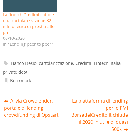
l
n
r
e
n
n
(
u
e
i
u
u
S
n
i
n
n
n
i
a
n
u
a
a
La fintech Credimi chiude
a
n
u
n
n
n
p
u
n
a
u
u
una cartolarizzazione 32
r
o
a
n
o
o
e
v
n
u
v
v
mln di euro di prestiti alle
i
a
u
o
a
a
pmi
n
f
o
v
f
f
u
i
v
a
i
i
06/10/2020
n
n
a
f
n
n
a
e
f
i
e
e
In "Lending peer to peer"
n
s
i
n
s
s
u
t
n
e
t
t
o
r
e
s
r
r
v
a
s
t
a
a
a
)
t
r
)
)
Banco Desio
,
cartolarizzazione
,
Credimi
,
Fintech
,
italia
,
f
r
a
i
a
)
n
)
private debt
.
e
s
Bookmark
.
t
r
a
)
Al via Crowdlender, il
La piattaforma di lending
portale di lending
per le PMI
crowdfunding di Opstart
BorsadelCredito.it chiude
il 2020 in utile di quasi
500k