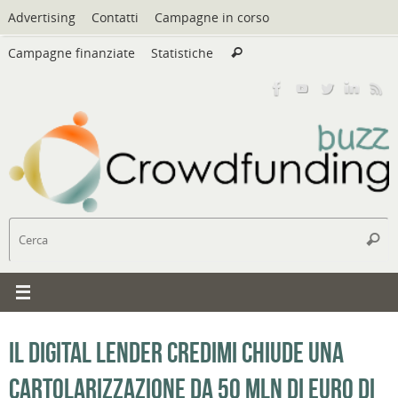
Vai
Advertising
Contatti
Campagne in corso
al
Cerca:
contenuto
Campagne finanziate
Statistiche
Cerca
C
Cerc
Il digital lender Credimi chiude una
cartolarizzazione da 50 mln di euro di