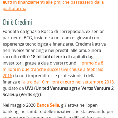
euro
in finanziamenti alle pmi che passassero dalla
piattaforma
.
Chi è Credimi
Fondata da Ignazio Rocco di Torrepadula, ex senior
partner di BCG, insieme a un team di giovani con
esperienza tecnologica e finanziaria, Credimi è attiva
nell’invoice financing e nei prestiti alle pmi. Sinora
raccolto
oltre 18 milioni di euro
di capitali dagli
investitori, grazie a due diversi round: il
primo da 8
milioni in due tranche successive chiuse a febbraio
2016
da noti imprenditori e professionisti della
finanza e
l’altro da 10 milioni di euro nel settembre 2018
,
guidato da
UV2 (United Ventures sgr)
e
Vertis Venture 2
Scaleup (Vertis sgr)
.
Nel maggio 2020
Banca Sella
, già attiva nell’open
banking, nell’ambito delle iniziative che sta avviando per
supportare l’economia e i clienti in difficoltà a causa