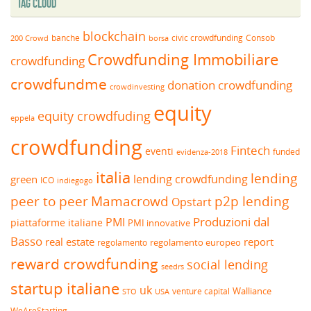
Tag Cloud
blockchain
banche
borsa
civic crowdfunding
Consob
200 Crowd
Crowdfunding Immobiliare
crowdfunding
crowdfundme
donation crowdfunding
crowdinvesting
equity
equity crowdfuding
eppela
crowdfunding
Fintech
eventi
funded
evidenza-2018
italia
lending
lending crowdfunding
green
ICO
indiegogo
peer to peer
Mamacrowd
p2p lending
Opstart
Produzioni dal
PMI
piattaforme italiane
PMI innovative
Basso
real estate
report
regolamento europeo
regolamento
reward crowdfunding
social lending
seedrs
startup italiane
uk
venture capital
Walliance
USA
STO
WeAreStarting