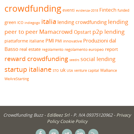
crowdfunding
Fintech
eventi
funded
evidenza-2018
italia
lending
lending crowdfunding
green
ICO
indiegogo
peer to peer
Mamacrowd
p2p lending
Opstart
Produzioni dal
PMI
piattaforme italiane
PMI innovative
Basso
real estate
report
regolamento europeo
regolamento
reward crowdfunding
social lending
seedrs
startup italiane
uk
venture capital
Walliance
USA
STO
WeAreStarting
Crowdfunding Buzz -
EdiBeez Srl
- P. IVA 09375120962 -
Privacy
Policy
Cookie Policy