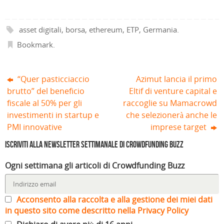
a
)
t
r
)
)
f
r
a
i
a
)
n
)
asset digitali
,
borsa
,
ethereum
,
ETP
,
Germania
.
e
s
t
Bookmark
.
r
a
)
“Quer pasticciaccio
Azimut lancia il primo
brutto” del beneficio
Eltif di venture capital e
fiscale al 50% per gli
raccoglie su Mamacrowd
investimenti in startup e
che selezionerà anche le
PMI innovative
imprese target
Iscriviti alla Newsletter settimanale di Crowdfunding Buzz
Ogni settimana gli articoli di Crowdfunding Buzz
Acconsento alla raccolta e alla gestione dei miei dati
in questo sito come descritto nella Privacy Policy