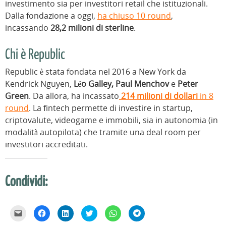
investimento sia per investitori retail che istituzionali.
Dalla fondazione a oggi,
ha chiuso 10 round
,
incassando
28,2 milioni di sterline
.
Chi è Republic
Republic è stata fondata nel 2016 a New York da
Kendrick Nguyen,
Léo Galley, Paul Menchov
e
Peter
Green
. Da allora, ha incassato
214 milioni di dollari
in 8
round
. La fintech permette di investire in startup,
criptovalute, videogame e immobili, sia in autonomia (in
modalità autopilota) che tramite una deal room per
investitori accreditati.
Condividi:
F
F
F
F
F
F
a
a
a
a
a
a
i
i
i
i
i
i