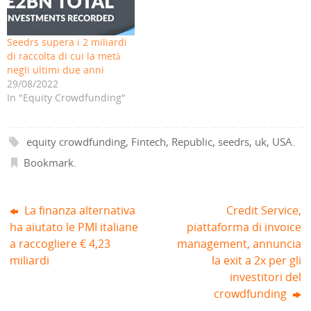
(
u
e
i
u
u
S
n
i
n
n
n
i
a
n
u
a
a
a
n
u
n
n
n
p
u
n
a
u
u
Seedrs supera i 2 miliardi
r
o
a
n
o
o
e
v
n
u
v
v
di raccolta di cui la metà
i
a
u
o
a
a
negli ultimi due anni
n
f
o
v
f
f
u
i
v
a
i
i
29/08/2022
n
n
a
f
n
n
a
e
f
i
e
e
In "Equity Crowdfunding"
n
s
i
n
s
s
u
t
n
e
t
t
o
r
e
s
r
r
v
a
s
t
a
a
a
)
t
r
)
)
equity crowdfunding
,
Fintech
,
Republic
,
seedrs
,
uk
,
USA
.
f
r
a
i
a
)
n
)
Bookmark
.
e
s
t
r
a
La finanza alternativa
Credit Service,
)
ha aiutato le PMI italiane
piattaforma di invoice
a raccogliere € 4,23
management, annuncia
miliardi
la exit a 2x per gli
investitori del
crowdfunding