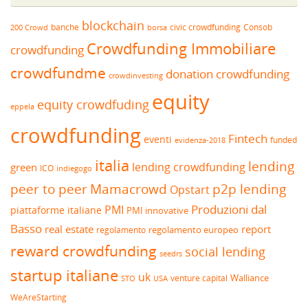
blockchain
banche
borsa
civic crowdfunding
Consob
200 Crowd
Crowdfunding Immobiliare
crowdfunding
crowdfundme
donation crowdfunding
crowdinvesting
equity
equity crowdfuding
eppela
crowdfunding
Fintech
eventi
funded
evidenza-2018
italia
lending
lending crowdfunding
green
ICO
indiegogo
peer to peer
Mamacrowd
p2p lending
Opstart
Produzioni dal
PMI
piattaforme italiane
PMI innovative
Basso
real estate
report
regolamento europeo
regolamento
reward crowdfunding
social lending
seedrs
startup italiane
uk
venture capital
Walliance
USA
STO
WeAreStarting