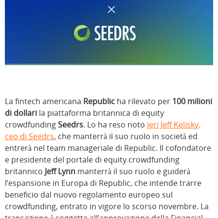
La fintech americana
Republic
ha rilevato per
100 milioni
di dollari
la piattaforma britannica di equity
crowdfunding
Seedrs
. Lo ha reso noto
ieri Jeff Kelisky,
ceo di Seedrs
, che manterrà il suo ruolo in società ed
entrerà nel team manageriale di Republic. Il cofondatore
e presidente del portale di equity crowdfunding
britannico
Jeff Lynn
manterrà il suo ruolo e guiderà
l’espansione in Europa di Republic, che intende trarre
beneficio dal nuovo regolamento europeo sul
crowdfunding, entrato in vigore lo scorso novembre. La
transazione è soggetta all’approvazione della Financial