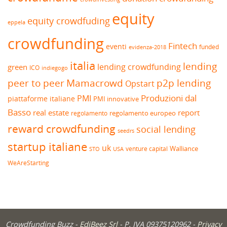
equity
equity crowdfuding
eppela
crowdfunding
Fintech
eventi
funded
evidenza-2018
italia
lending
lending crowdfunding
green
ICO
indiegogo
peer to peer
Mamacrowd
p2p lending
Opstart
Produzioni dal
PMI
piattaforme italiane
PMI innovative
Basso
real estate
report
regolamento europeo
regolamento
reward crowdfunding
social lending
seedrs
startup italiane
uk
venture capital
Walliance
USA
STO
WeAreStarting
Crowdfunding Buzz -
EdiBeez Srl
- P. IVA 09375120962 -
Privacy