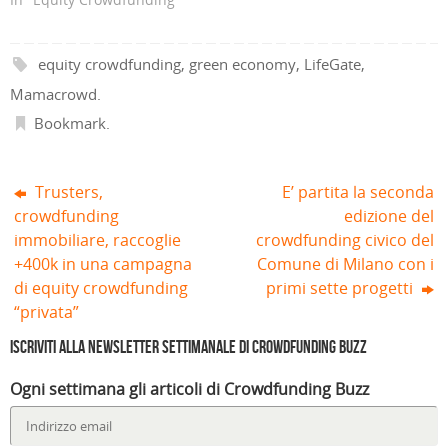
o
r
e
s
r
r
v
a
s
t
a
a
a
)
t
r
)
)
f
r
a
i
a
)
equity crowdfunding
,
green economy
,
LifeGate
,
n
)
e
Mamacrowd
.
s
t
r
Bookmark
.
a
)
Trusters,
E’ partita la seconda
crowdfunding
edizione del
immobiliare, raccoglie
crowdfunding civico del
+400k in una campagna
Comune di Milano con i
di equity crowdfunding
primi sette progetti
“privata”
Iscriviti alla Newsletter settimanale di Crowdfunding Buzz
Ogni settimana gli articoli di Crowdfunding Buzz