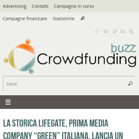
Vai
Advertising
Contatti
Campagne in corso
al
Cerca:
contenuto
Campagne finanziate
Statistiche
Cerca
C
Cerc
La storica LifeGate, prima media
company “green” italiana, lancia un