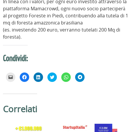
In linea con i valori, per ogni euro investito attraverso la
piattaforma Mamacrowd, ogni nuovo socio parteciperà
al progetto Foreste in Piedi, contribuendo alla tutela di 1
mq di foresta amazzonica brasiliana
(es. investendo 200 euro, verranno tutelati 200 Mq di
foresta).
Condividi:
F
F
F
F
F
F
a
a
a
a
a
a
i
i
i
i
i
i
c
c
c
c
c
c
l
l
l
l
l
l
i
i
i
i
i
i
c
c
c
c
c
c
p
p
q
q
p
p
e
e
u
u
e
e
Correlati
r
r
i
i
r
r
i
c
p
p
c
c
n
o
e
e
o
o
v
n
r
r
n
n
i
d
c
c
d
d
a
i
o
o
i
i
r
v
n
n
v
v