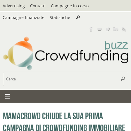
Vai
Advertising
Contatti
Campagne in corso
al
Cerca:
contenuto
Campagne finanziate
Statistiche
Cerca
C
Cerc
Mamacrowd chiude la sua prima
campagna di crowdfunding immobiliare