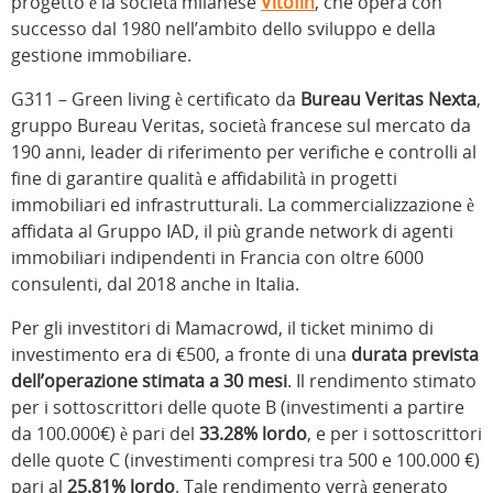
progetto è la società milanese
Vitofin
, che opera con
successo dal 1980 nell’ambito dello sviluppo e della
gestione immobiliare.
G311 – Green living è certificato da
Bureau Veritas Nexta
,
gruppo Bureau Veritas, società francese sul mercato da
190 anni, leader di riferimento per verifiche e controlli al
fine di garantire qualità e affidabilità in progetti
immobiliari ed infrastrutturali. La commercializzazione è
affidata al Gruppo IAD, il più grande network di agenti
immobiliari indipendenti in Francia con oltre 6000
consulenti, dal 2018 anche in Italia.
Per gli investitori di Mamacrowd, il ticket minimo di
investimento era di €500, a fronte di una
durata prevista
dell’operazione stimata a 30 mesi
. Il rendimento stimato
per i sottoscrittori delle quote B (investimenti a partire
da 100.000€) è pari del
33.28% lordo
, e per i sottoscrittori
delle quote C (investimenti compresi tra 500 e 100.000 €)
pari al
25.81% lordo
. Tale rendimento verrà generato