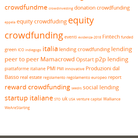
crowdfundme
donation crowdfunding
crowdinvesting
equity
equity crowdfuding
eppela
crowdfunding
Fintech
eventi
funded
evidenza-2018
italia
lending
lending crowdfunding
green
ICO
indiegogo
peer to peer
Mamacrowd
p2p lending
Opstart
Produzioni dal
PMI
piattaforme italiane
PMI innovative
Basso
real estate
report
regolamento europeo
regolamento
reward crowdfunding
social lending
seedrs
startup italiane
uk
venture capital
Walliance
USA
STO
WeAreStarting