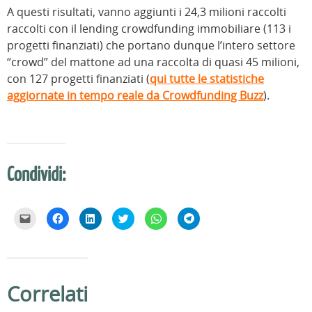
A questi risultati, vanno aggiunti i 24,3 milioni raccolti
raccolti con il lending crowdfunding immobiliare (113 i
progetti finanziati) che portano dunque l’intero settore
“crowd” del mattone ad una raccolta di quasi 45 milioni,
con 127 progetti finanziati (
qui tutte le statistiche
aggiornate in tempo reale da Crowdfunding Buzz
).
Condividi:
F
F
F
F
F
F
a
a
a
a
a
a
i
i
i
i
i
i
c
c
c
c
c
c
l
l
l
l
l
l
i
i
i
i
i
i
c
c
c
c
c
c
p
p
q
q
p
p
e
e
u
u
e
e
Correlati
r
r
i
i
r
r
i
c
p
p
c
c
n
o
e
e
o
o