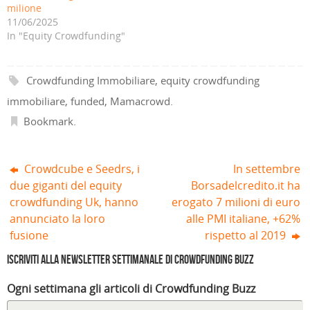
u
i
v
a
i
i
milione
n
n
a
f
n
n
a
e
f
i
e
e
11/06/2025
n
s
i
n
s
s
In "Equity Crowdfunding"
u
t
n
e
t
t
o
r
e
s
r
r
v
a
s
t
a
a
a
)
t
r
)
)
f
r
a
i
a
)
Crowdfunding Immobiliare
,
equity crowdfunding
n
)
e
immobiliare
,
funded
,
Mamacrowd
.
s
t
r
Bookmark
.
a
)
Crowdcube e Seedrs, i
In settembre
due giganti del equity
Borsadelcredito.it ha
crowdfunding Uk, hanno
erogato 7 milioni di euro
annunciato la loro
alle PMI italiane, +62%
fusione
rispetto al 2019
Iscriviti alla Newsletter settimanale di Crowdfunding Buzz
Ogni settimana gli articoli di Crowdfunding Buzz