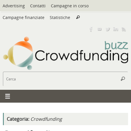
Vai
Advertising
Contatti
Campagne in corso
al
Cerca:
contenuto
Campagne finanziate
Statistiche
Cerca
C
Cerc
Categoria:
Crowdfunding