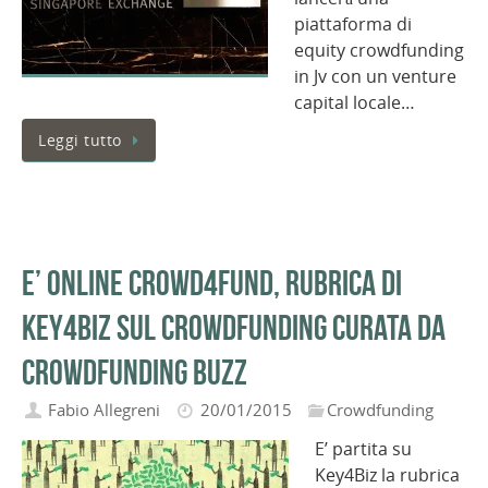
piattaforma di
equity crowdfunding
in Jv con un venture
capital locale…
Leggi tutto
E’ online Crowd4Fund, rubrica di
Key4Biz sul crowdfunding curata da
Crowdfunding Buzz
Fabio Allegreni
20/01/2015
Crowdfunding
E’ partita su
Key4Biz la rubrica