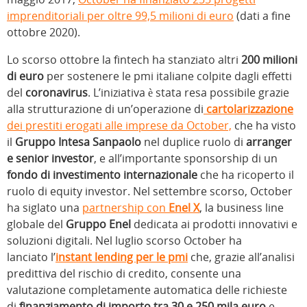
imprenditoriali per oltre 99,5 milioni di euro
(dati a fine
ottobre 2020).
Lo scorso ottobre la fintech ha stanziato altri
200 milioni
di euro
per sostenere le pmi italiane colpite dagli effetti
del
coronavirus
. L’iniziativa è stata resa possibile grazie
alla strutturazione di un’operazione di
cartolarizzazione
dei prestiti erogati alle imprese da October,
che ha visto
il
Gruppo Intesa Sanpaolo
nel duplice ruolo di
arranger
e senior investor
, e all’importante sponsorship di un
fondo di investimento internazionale
che ha ricoperto il
ruolo di equity investor. Nel settembre scorso, October
ha siglato una
partnership con
Enel X
, la business line
globale del
Gruppo Enel
dedicata ai prodotti innovativi e
soluzioni digitali. Nel luglio scorso October ha
lanciato l’
instant lending per le pmi
che, grazie all’analisi
predittiva del rischio di credito, consente una
valutazione completamente automatica delle richieste
di
finanziamento di importo tra 30 e 250 mila euro
e