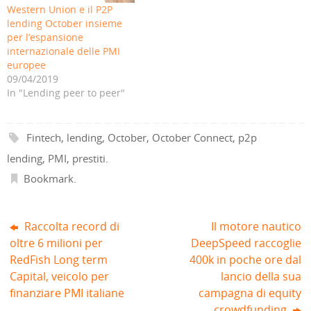
p
u
n
a
u
u
Western Union e il P2P
r
o
a
n
o
o
e
v
n
u
v
v
lending October insieme
i
a
u
o
a
a
per l’espansione
n
f
o
v
f
f
u
i
v
a
i
i
internazionale delle PMI
n
n
a
f
n
n
a
e
f
i
e
e
europee
n
s
i
n
s
s
09/04/2019
u
t
n
e
t
t
o
r
e
s
r
r
In "Lending peer to peer"
v
a
s
t
a
a
a
)
t
r
)
)
f
r
a
i
a
)
n
)
Fintech
,
lending
,
October
,
October Connect
,
p2p
e
s
t
lending
,
PMI
,
prestiti
.
r
a
Bookmark
.
)
Raccolta record di
Il motore nautico
oltre 6 milioni per
DeepSpeed raccoglie
RedFish Long term
400k in poche ore dal
Capital, veicolo per
lancio della sua
finanziare PMI italiane
campagna di equity
crowdfunding