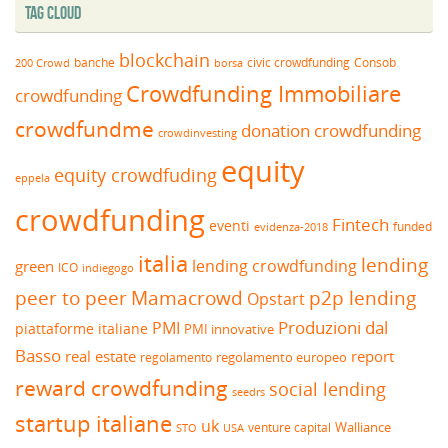
Tag Cloud
blockchain
banche
borsa
civic crowdfunding
Consob
200 Crowd
Crowdfunding Immobiliare
crowdfunding
crowdfundme
donation crowdfunding
crowdinvesting
equity
equity crowdfuding
eppela
crowdfunding
Fintech
eventi
funded
evidenza-2018
italia
lending
lending crowdfunding
green
ICO
indiegogo
peer to peer
Mamacrowd
p2p lending
Opstart
Produzioni dal
PMI
piattaforme italiane
PMI innovative
Basso
real estate
report
regolamento europeo
regolamento
reward crowdfunding
social lending
seedrs
startup italiane
uk
venture capital
Walliance
USA
STO