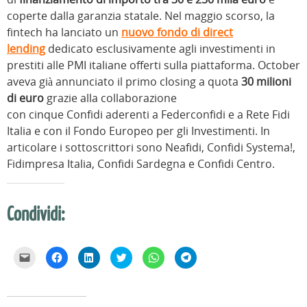
coperte dalla garanzia statale. Nel maggio scorso, la
fintech ha lanciato un
nuovo fondo di direct
lending
dedicato esclusivamente agli investimenti in
prestiti alle PMI italiane offerti sulla piattaforma. October
aveva già annunciato il primo closing a quota
30 milioni
di euro
grazie alla collaborazione
con cinque Confidi aderenti a Federconfidi e a Rete Fidi
Italia e con il Fondo Europeo per gli Investimenti. In
articolare i sottoscrittori sono Neafidi, Confidi Systema!,
Fidimpresa Italia, Confidi Sardegna e Confidi Centro.
Condividi:
F
F
F
F
F
F
a
a
a
a
a
a
i
i
i
i
i
i
c
c
c
c
c
c
l
l
l
l
l
l
i
i
i
i
i
i
c
c
c
c
c
c